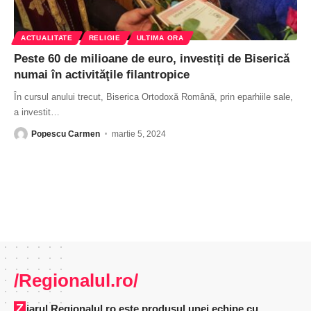
ACTUALITATE
RELIGIE
ULTIMA ORA
Peste 60 de milioane de euro, investiţi de Biserică
numai în activităţile filantropice
În cursul anului trecut, Biserica Ortodoxă Română, prin eparhiile sale,
a investit
…
Popescu Carmen
martie 5, 2024
/Regionalul.ro/
Ziarul Regionalul.ro este produsul unei echipe cu