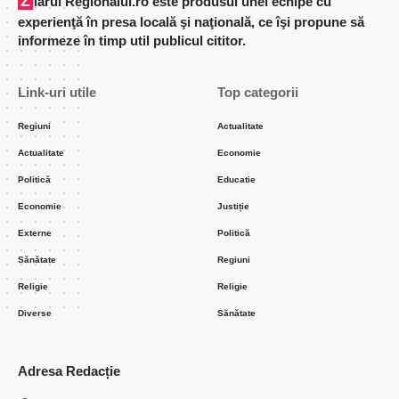
Ziarul Regionalul.ro este produsul unei echipe cu
experienţă în presa locală şi naţională, ce îşi propune să
informeze în timp util publicul cititor.
Link-uri utile
Top categorii
Regiuni
Actualitate
Actualitate
Economie
Politică
Educatie
Economie
Justiție
Externe
Politică
Sănătate
Regiuni
Religie
Religie
Diverse
Sănătate
Adresa Redacție