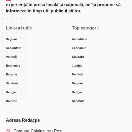
experienţă în presa locală şi naţională, ce îşi propune să
informeze în timp util publicul cititor.
Link-uri utile
Top categorii
Regiuni
Actualitate
Actualitate
Economie
Politică
Educatie
Economie
Justiție
Externe
Politică
Sănătate
Regiuni
Religie
Religie
Diverse
Sănătate
Adresa Redacție
Comuna Chiajna, sat Rosu