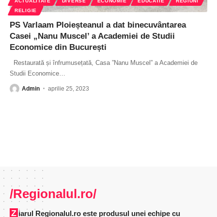
ACTUALITATE
DIVERSE
ECONOMIE
EDUCATIE
REGIUNI
RELIGIE
PS Varlaam Ploieșteanul a dat binecuvântarea
Casei „Nanu Muscel’ a Academiei de Studii
Economice din București
Restaurată și înfrumusețată, Casa ”Nanu Muscel” a Academiei de
Studii Economice
…
Admin
aprilie 25, 2023
/Regionalul.ro/
Ziarul Regionalul.ro este produsul unei echipe cu