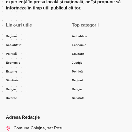
experienţă în presa locală şi naţională, ce îşi propune să
informeze în timp util publicul cititor.
Link-uri utile
Top categorii
Regiuni
Actualitate
Actualitate
Economie
Politică
Educatie
Economie
Justiție
Externe
Politică
Sănătate
Regiuni
Religie
Religie
Diverse
Sănătate
Adresa Redacție
Comuna Chiajna, sat Rosu