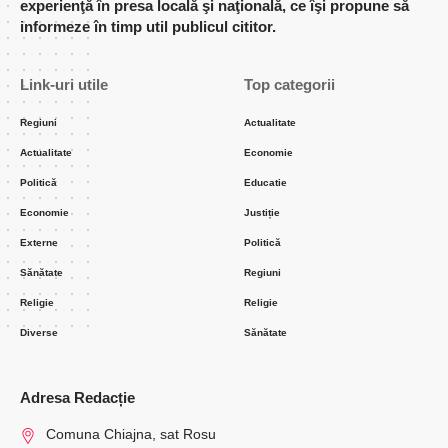
experienţă în presa locală şi naţională, ce îşi propune să
informeze în timp util publicul cititor.
Link-uri utile
Top categorii
Regiuni
Actualitate
Actualitate
Economie
Politică
Educatie
Economie
Justiție
Externe
Politică
Sănătate
Regiuni
Religie
Religie
Diverse
Sănătate
Adresa Redacție
Comuna Chiajna, sat Rosu