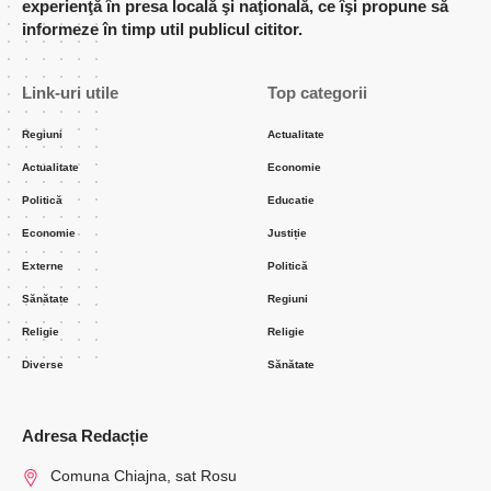
experienţă în presa locală şi naţională, ce îşi propune să
informeze în timp util publicul cititor.
Link-uri utile
Top categorii
Regiuni
Actualitate
Actualitate
Economie
Politică
Educatie
Economie
Justiție
Externe
Politică
Sănătate
Regiuni
Religie
Religie
Diverse
Sănătate
Adresa Redacție
Comuna Chiajna, sat Rosu