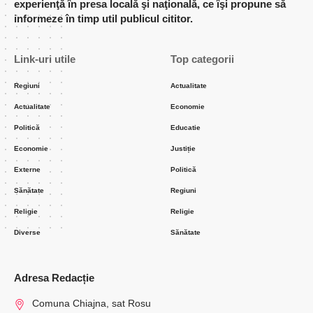
experienţă în presa locală şi naţională, ce îşi propune să
informeze în timp util publicul cititor.
Link-uri utile
Top categorii
Regiuni
Actualitate
Actualitate
Economie
Politică
Educatie
Economie
Justiție
Externe
Politică
Sănătate
Regiuni
Religie
Religie
Diverse
Sănătate
Adresa Redacție
Comuna Chiajna, sat Rosu