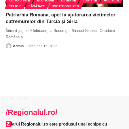
ACTUALITATE
ECONOMIE
EXTERNE
JUSTIȚIE
POLITICĂ
RELIGIE
SĂNĂTATE
UNCATEGORIZED
Patriarhia Romana, apel la ajutorarea victimelor
cutremurelor din Turcia și Siria
Întrunit joi, pe 9 februarie, la București, Sinodul Bisericii Ortodoxe
Române a
…
Admin
februarie 15, 2023
/Regionalul.ro/
Ziarul Regionalul.ro este produsul unei echipe cu