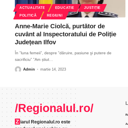
ACTUALITATE
EDUCATIE
JUSTIȚIE
POLITICĂ
REGIUNI
Anne-Marie Ciolcă, purtător de
cuvânt al Inspectoratului de Poliție
Județean Ilfov
În ”luna femeii”, despre ”dăruire, pasiune şi putere de
sacrificiu” ”Am știut
…
Admin
martie 14, 2023
L
/Regionalul.ro/
R
Z
iarul Regionalul.ro este
A