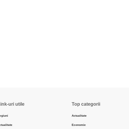
ink-uri utile
Top categorii
egiuni
Actualitate
ctualitate
Economie