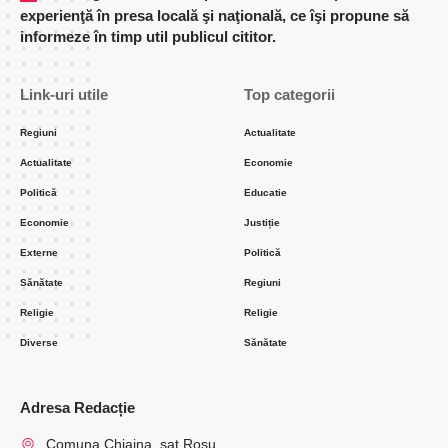
experienţă în presa locală şi naţională, ce îşi propune să
informeze în timp util publicul cititor.
Link-uri utile
Top categorii
Regiuni
Actualitate
Actualitate
Economie
Politică
Educatie
Economie
Justiție
Externe
Politică
Sănătate
Regiuni
Religie
Religie
Diverse
Sănătate
Adresa Redacție
Comuna Chiajna, sat Rosu