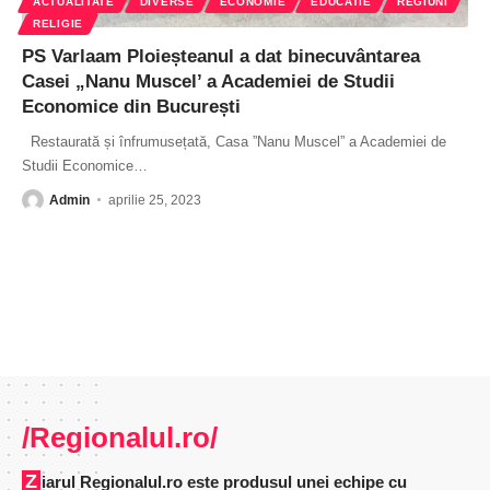
ACTUALITATE
DIVERSE
ECONOMIE
EDUCATIE
REGIUNI
RELIGIE
PS Varlaam Ploieșteanul a dat binecuvântarea
Casei „Nanu Muscel’ a Academiei de Studii
Economice din București
Restaurată și înfrumusețată, Casa ”Nanu Muscel” a Academiei de
Studii Economice
…
Admin
aprilie 25, 2023
/Regionalul.ro/
Ziarul Regionalul.ro este produsul unei echipe cu