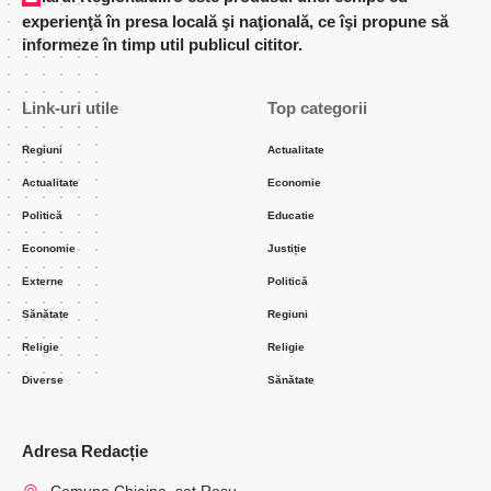
experienţă în presa locală şi naţională, ce îşi propune să
informeze în timp util publicul cititor.
Link-uri utile
Top categorii
Regiuni
Actualitate
Actualitate
Economie
Politică
Educatie
Economie
Justiție
Externe
Politică
Sănătate
Regiuni
Religie
Religie
Diverse
Sănătate
Adresa Redacție