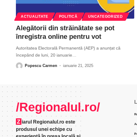
ACTUALITATE
POLITICĂ
UNCATEGORIZED
Alegătorii din străinătate se pot
înregistra online pentru vot
Autoritatea Electorală Permanentă (AEP) a anunțat că
începând de luni, 20 ianuarie
…
Popescu Carmen
ianuarie 21, 2025
L
/Regionalul.ro/
R
Z
iarul Regionalul.ro este
A
produsul unei echipe cu
P
experienţă în presa locală şi