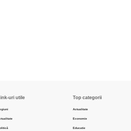
ink-uri utile
Top categorii
egiuni
Actualitate
ctualitate
Economie
olitică
Educatie