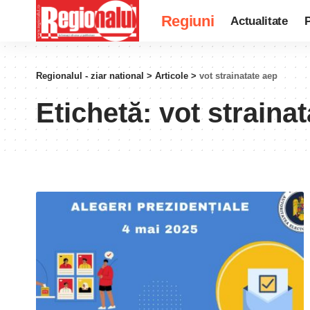
Regiuni
Actualitate
P
Regionalul - ziar national
>
Articole
>
vot strainatate aep
Etichetă:
vot straina