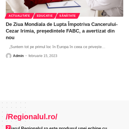
ACTUALITATE
EDUCATIE
SĂNĂTATE
De Ziua Mondiala de Lupta Împotriva Cancerului-
Cezar Irimia, președintele FABC, a avertizat din
nou
„Suntem tot pe primul loc în Europa în ceea ce privește
…
Admin
februarie 15, 2023
/Regionalul.ro/
Ziarul Regionalul.ro este produsul unei echipe cu