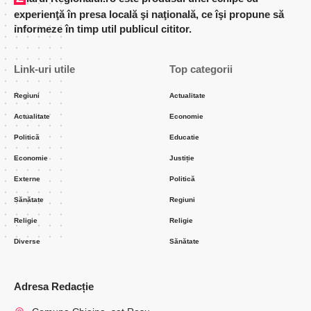
experienţă în presa locală şi naţională, ce îşi propune să
informeze în timp util publicul cititor.
Link-uri utile
Top categorii
Regiuni
Actualitate
Actualitate
Economie
Politică
Educatie
Economie
Justiție
Externe
Politică
Sănătate
Regiuni
Religie
Religie
Diverse
Sănătate
Adresa Redacție