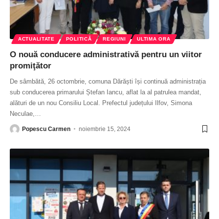
ACTUALITATE
POLITICĂ
REGIUNI
ULTIMA ORA
O nouă conducere administrativă pentru un viitor
promiţător
De sâmbătă, 26 octombrie, comuna Dărăști își continuă administrația
sub conducerea primarului Ștefan Iancu, aflat la al patrulea mandat,
alături de un nou Consiliu Local. Prefectul județului Ilfov, Simona
Neculae,
…
Popescu Carmen
noiembrie 15, 2024