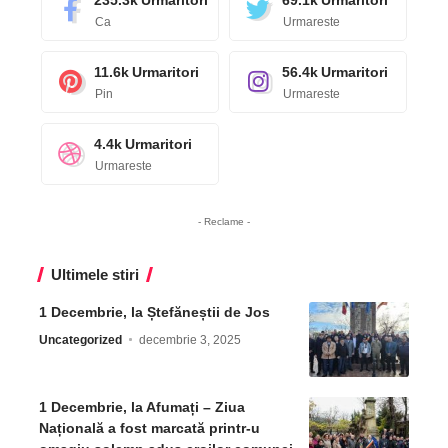
235.3k
Urmaritori
69.1k
Urmaritori
Ca
Urmareste
11.6k
Urmaritori
56.4k
Urmaritori
Pin
Urmareste
4.4k
Urmaritori
Urmareste
- Reclame -
Ultimele stiri
1 Decembrie, la Ștefăneștii de Jos
Uncategorized
decembrie 3, 2025
1 Decembrie, la Afumați – Ziua
Națională a fost marcată printr-u