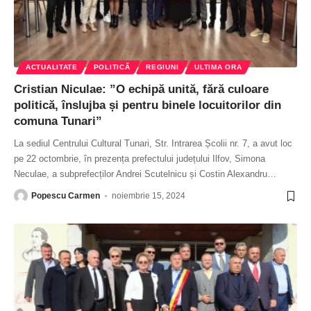
ACTUALITATE
POLITICĂ
REGIUNI
ULTIMA ORA
Cristian Niculae: ”O echipă unită, fără culoare
politică, înslujba și pentru binele locuitorilor din
comuna Tunari”
La sediul Centrului Cultural Tunari, Str. Intrarea Școlii nr. 7, a avut loc
pe 22 octombrie, în prezența prefectului județului Ilfov, Simona
Neculae, a subprefecților Andrei Scutelnicu și Costin Alexandru
…
Popescu Carmen
noiembrie 15, 2024