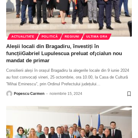
ACTUALITATE
POLITICĂ
REGIUNI
ULTIMA ORA
Aleșii locali din Bragadiru, învestiți în
funcțiiGabriel Lupulescua preluat of¡cialun nou
mandat de primar
Consilierii aleși în orașul Bragadiru la alegerile locale din 9 iunie 2024
au fost convocați vineri, 25 octombrie, ora 10.00, la Casa de Cultură
”Mihai Eminescu”, prin Ordinul Prefectului județului
…
Popescu Carmen
noiembrie 15, 2024