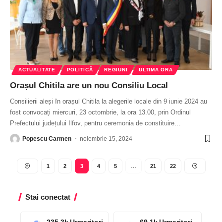
ACTUALITATE
POLITICĂ
REGIUNI
ULTIMA ORA
Orașul Chitila are un nou Consiliu Local
Consilierii aleși în orașul Chitila la alegerile locale din 9 iunie 2024 au
fost convocați miercuri, 23 octombrie, la ora 13.00, prin Ordinul
Prefectului județului Ilfov, pentru ceremonia de constituire
…
Popescu Carmen
noiembrie 15, 2024
1
2
3
4
5
…
21
22
Stai conectat