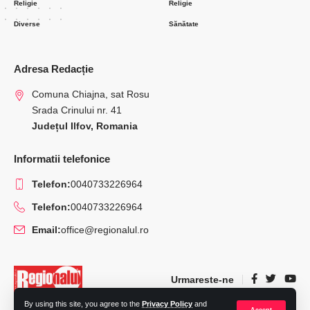
Religie
Religie
Diverse
Sănătate
Adresa Redacție
Comuna Chiajna, sat Rosu
Srada Crinului nr. 41
Județul Ilfov, Romania
Informatii telefonice
Telefon:
0040733226964
Telefon:
0040733226964
Email:
office@regionalul.ro
Urmareste-ne
By using this site, you agree to the
Privacy Policy
and