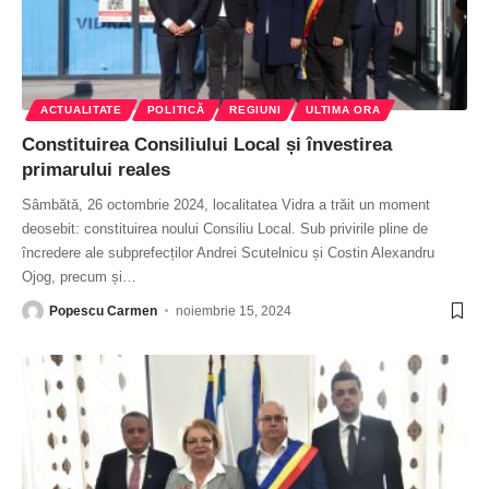
ACTUALITATE
POLITICĂ
REGIUNI
ULTIMA ORA
Constituirea Consiliului Local și învestirea
primarului reales
Sâmbătă, 26 octombrie 2024, localitatea Vidra a trăit un moment
deosebit: constituirea noului Consiliu Local. Sub privirile pline de
încredere ale subprefecților Andrei Scutelnicu și Costin Alexandru
Ojog, precum și
…
Popescu Carmen
noiembrie 15, 2024