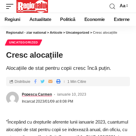
Aa
Regiuni
Actualitate
Politică
Economie
Externe
Regionalul - ziar national
>
Articole
>
Uncategorized
>
Cresc alocațiile
UNCATEGORIZED
Cresc alocațiile
Alocațiile de stat pentru copii cresc încă puțin.
Distribuie
1 Min Citire
Popescu Carmen
ianuarie 10, 2023
Incarcat 2023/01/09 at 8:08 PM
”Începând cu drepturile aferente lunii ianuarie 2023, cuantumul
alocației de stat pentru copii se indexează anual, din oficiu, cu