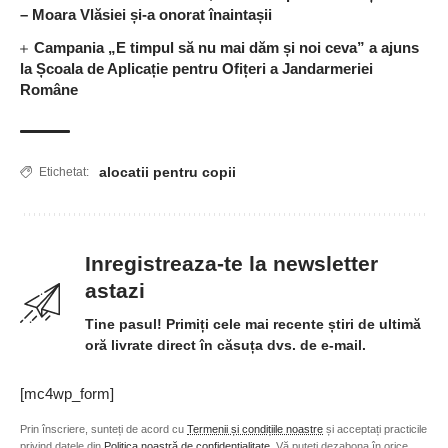
– Moara Vlăsiei și-a onorat înaintașii
Campania „E timpul să nu mai dăm și noi ceva” a ajuns
la Școala de Aplicație pentru Ofițeri a Jandarmeriei
Române
alocatii pentru copii
Etichetat:
Inregistreaza-te la newsletter
astazi
Tine pasul! Primiți cele mai recente știri de ultimă
oră livrate direct în căsuța dvs. de e-mail.
[mc4wp_form]
Prin înscriere, sunteți de acord cu
Termenii și condițiile noastre
și acceptați practicile
privind datele din
Politica noastră de confidențialitate
. Vă puteți dezabona în orice