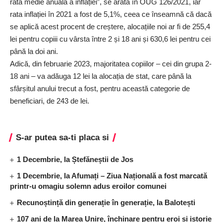
rata medie anuală a inflației”, se arată în OUG 126/2021, iar
rata inflației în 2021 a fost de 5,1%, ceea ce înseamnă că dacă
se aplică acest procent de creștere, alocațiile noi ar fi de 255,4
lei pentru copiii cu vârsta între 2 și 18 ani și 630,6 lei pentru cei
până la doi ani.
Adică, din februarie 2023, majoritatea copiilor – cei din grupa 2-
18 ani – va adăuga 12 lei la alocația de stat, care până la
sfârșitul anului trecut a fost, pentru această categorie de
beneficiari, de 243 de lei.
S-ar putea sa-ti placa si
1 Decembrie, la Ștefăneștii de Jos
1 Decembrie, la Afumați – Ziua Națională a fost marcată
printr-u omagiu solemn adus eroilor comunei
Recunoștință din generație în generație, la Balotești
107 ani de la Marea Unire, închinare pentru eroi și istorie