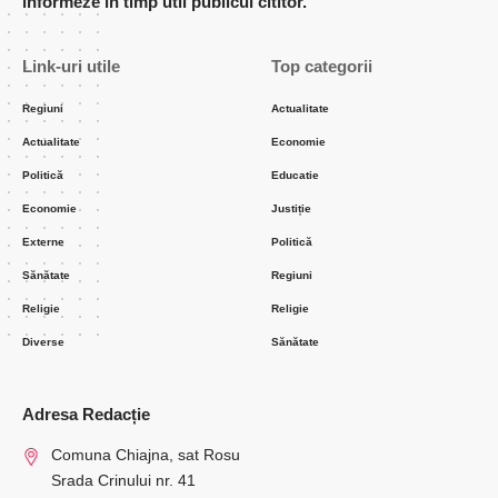
informeze în timp util publicul cititor.
Link-uri utile
Top categorii
Regiuni
Actualitate
Actualitate
Economie
Politică
Educatie
Economie
Justiție
Externe
Politică
Sănătate
Regiuni
Religie
Religie
Diverse
Sănătate
Adresa Redacție
Comuna Chiajna, sat Rosu
Srada Crinului nr. 41