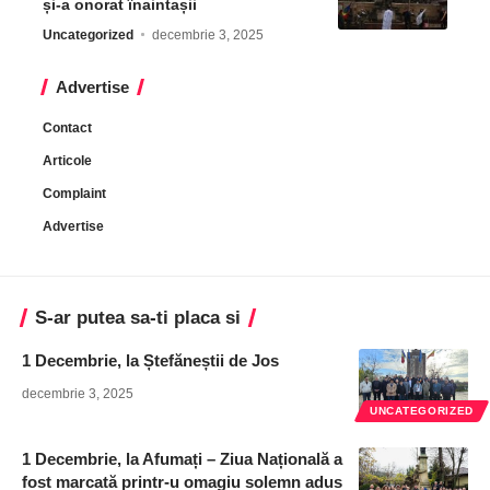
și-a onorat înaintașii
Uncategorized
decembrie 3, 2025
Advertise
Contact
Articole
Complaint
Advertise
S-ar putea sa-ti placa si
1 Decembrie, la Ștefăneștii de Jos
decembrie 3, 2025
UNCATEGORIZED
1 Decembrie, la Afumați – Ziua Națională a
fost marcată printr-u omagiu solemn adus