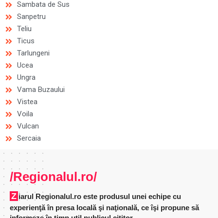
Sambata de Sus
Sanpetru
Teliu
Ticus
Tarlungeni
Ucea
Ungra
Vama Buzaului
Vistea
Voila
Vulcan
Sercaia
/Regionalul.ro/
Ziarul Regionalul.ro este produsul unei echipe cu
experienţă în presa locală şi naţională, ce îşi propune să
informeze în timp util publicul cititor.