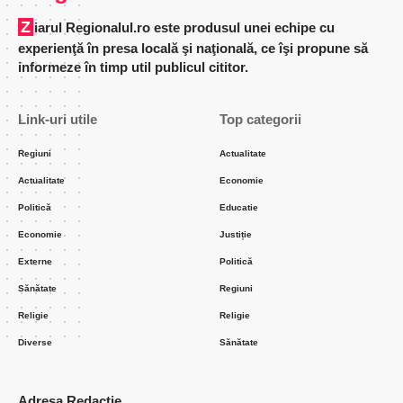
Ziarul Regionalul.ro este produsul unei echipe cu
experienţă în presa locală şi naţională, ce îşi propune să
informeze în timp util publicul cititor.
Link-uri utile
Top categorii
Regiuni
Actualitate
Actualitate
Economie
Politică
Educatie
Economie
Justiție
Externe
Politică
Sănătate
Regiuni
Religie
Religie
Diverse
Sănătate
Adresa Redacție