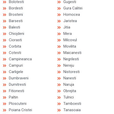
Bolotesti
Gugesti
Bordesti
Gura Calitei
Brosteni
Homocea
Barsesti
Jaristea
Balesti
Jitia
Chiojdeni
Mera
Ciorasti
Milcovul
Corbita
Movilita
Cotesti
Maicanesti
Campineanca
Negrilesti
Campuri
Nereju
Carligele
Nistoresti
Dumbraveni
Nanesti
Dumitresti
Naruja
Fitionesti
Obrejita
Paltin
Tulnici
Ploscuteni
Tamboesti
Poiana Cristei
Tanasoaia