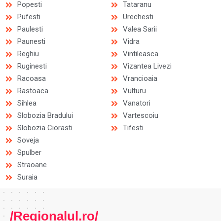
Popesti
Tataranu
Pufesti
Urechesti
Paulesti
Valea Sarii
Paunesti
Vidra
Reghiu
Vintileasca
Ruginesti
Vizantea Livezi
Racoasa
Vrancioaia
Rastoaca
Vulturu
Sihlea
Vanatori
Slobozia Bradului
Vartescoiu
Slobozia Ciorasti
Tifesti
Soveja
Spulber
Straoane
Suraia
/Regionalul.ro/