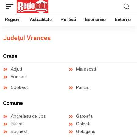
Regiuni
Actualitate
Politică
Economie
Externe
Județul Vrancea
Orașe
Adjud
Marasesti
Focsani
Odobesti
Panciu
Comune
Andreiasu de Jos
Garoafa
Biliesti
Golesti
Boghesti
Gologanu