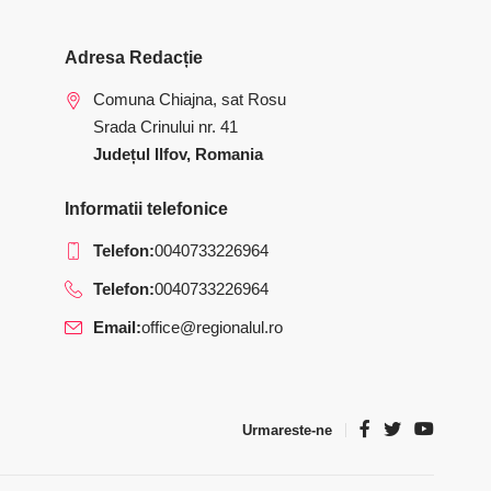
Adresa Redacție
Comuna Chiajna, sat Rosu
Srada Crinului nr. 41
Județul Ilfov, Romania
Informatii telefonice
Telefon:
0040733226964
Telefon:
0040733226964
Email:
office@regionalul.ro
Urmareste-ne