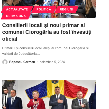
ACTUALITATE
POLITICĂ
REGIUNI
ULTIMA ORA
Consilierii locali și noul primar al
comunei Ciorogârla au fost învestiți
oficial
Primarul și consilierii locali aleși ai comunei Ciorogârla și
validați de Judecătoria
…
Popescu Carmen
noiembrie 5, 2024