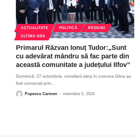
ACTUALITATE
POLITICĂ
REGIUNI
ULTIMA ORA
Primarul Răzvan Ionuț Tudor:„Sunt
cu adevărat mândru să fac parte din
această comunitate a județului Ilfov”
Duminică, 27 octombrie, consilierii aleși în comuna Glina au
fost convocați prin
…
Popescu Carmen
noiembrie 5, 2024