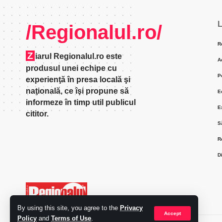
L
/Regionalul.ro/
R
Z
iarul Regionalul.ro este
A
produsul unei echipe cu
P
experienţă în presa locală şi
naţională, ce îşi propune să
E
informeze în timp util publicul
E
cititor.
S
R
D
By using this site, you agree to the
Privacy
Accept
Policy
and
Terms of Use
.