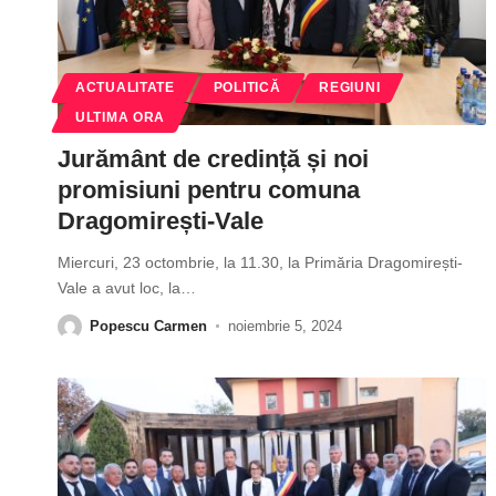
ACTUALITATE
POLITICĂ
REGIUNI
ULTIMA ORA
Jurământ de credință și noi
promisiuni pentru comuna
Dragomirești-Vale
Miercuri, 23 octombrie, la 11.30, la Primăria Dragomirești-
Vale a avut loc, la
…
Popescu Carmen
noiembrie 5, 2024