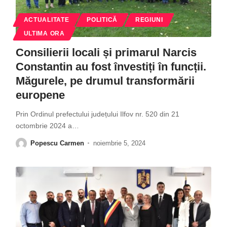
ACTUALITATE
POLITICĂ
REGIUNI
ULTIMA ORA
Consilierii locali și primarul Narcis
Constantin au fost învestiți în funcții.
Măgurele, pe drumul transformării
europene
Prin Ordinul prefectului județului Ilfov nr. 520 din 21
octombrie 2024 a
…
Popescu Carmen
noiembrie 5, 2024