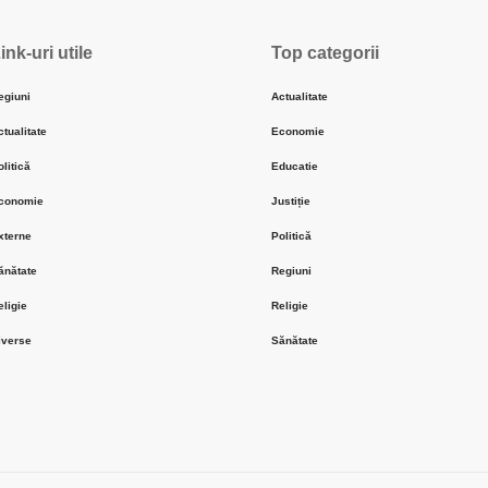
ink-uri utile
Top categorii
egiuni
Actualitate
ctualitate
Economie
olitică
Educatie
conomie
Justiție
xterne
Politică
ănătate
Regiuni
eligie
Religie
iverse
Sănătate