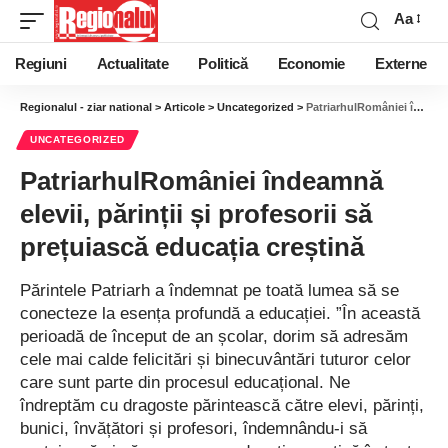
Aa
Regiuni
Actualitate
Politică
Economie
Externe
Regionalul - ziar national
>
Articole
>
Uncategorized
>
PatriarhulRomâniei îndeamnă elevii, părinții și profesorii să prețuiască educația creștină
UNCATEGORIZED
PatriarhulRomâniei îndeamnă
elevii, părinții și profesorii să
prețuiască educația creștină
Părintele Patriarh a îndemnat pe toată lumea să se
conecteze la esența profundă a educației. ”În această
perioadă de început de an școlar, dorim să adresăm
cele mai calde felicitări și binecuvântări tuturor celor
care sunt parte din procesul educațional. Ne
îndreptăm cu dragoste părintească către elevi, părinți,
bunici, învățători și profesori, îndemnându-i să