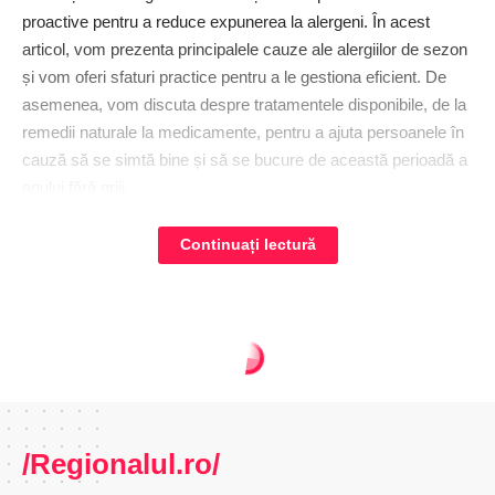
proactive pentru a reduce expunerea la alergeni. În acest
articol, vom prezenta principalele cauze ale alergiilor de sezon
și vom oferi sfaturi practice pentru a le gestiona eficient. De
asemenea, vom discuta despre tratamentele disponibile, de la
remedii naturale la medicamente, pentru a ajuta persoanele în
cauză să se simtă bine și să se bucure de această perioadă a
anului fără griji.
Ce declanșează alergiile de la sfârșitul verii?
Continuați lectură
Alergiile de sezon sunt o problemă comună pentru mulți
oameni, fiind declanșate de o varietate de factori sezonieri.
Principalele cauze ale acestor alergii includ:
Polenul
– este unul dintre cei mai frecvenți alergeni de vară.
Polenul de la ierburi, copaci și flori poate provoca simptome
severe de alergie, cum ar fi strănut, mâncărimi ale ochilor și
/Regionalul.ro/
nasului, și congestie nazală.