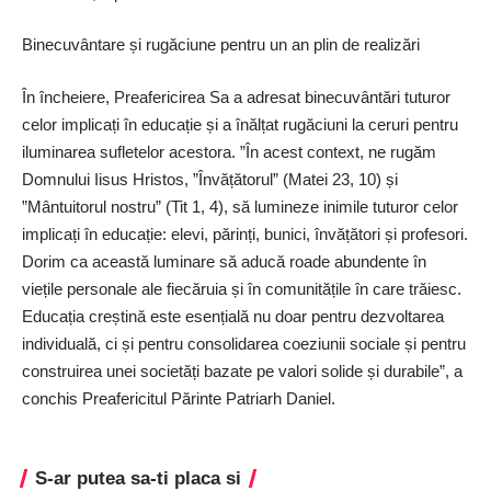
Binecuvântare și rugăciune pentru un an plin de realizări
În încheiere, Preafericirea Sa a adresat binecuvântări tuturor
celor implicați în educație și a înălțat rugăciuni la ceruri pentru
iluminarea sufletelor acestora. ”În acest context, ne rugăm
Domnului Iisus Hristos, ”Învățătorul” (Matei 23, 10) și
”Mântuitorul nostru” (Tit 1, 4), să lumineze inimile tuturor celor
implicați în educație: elevi, părinți, bunici, învățători și profesori.
Dorim ca această luminare să aducă roade abundente în
viețile personale ale fiecăruia și în comunitățile în care trăiesc.
Educația creștină este esențială nu doar pentru dezvoltarea
individuală, ci și pentru consolidarea coeziunii sociale și pentru
construirea unei societăți bazate pe valori solide și durabile”, a
conchis Preafericitul Părinte Patriarh Daniel.
S-ar putea sa-ti placa si