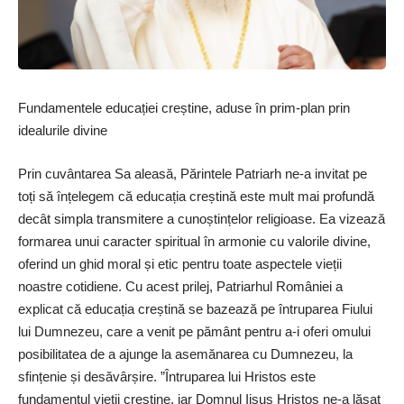
Fundamentele educației creștine, aduse în prim-plan prin
idealurile divine
Prin cuvântarea Sa aleasă, Părintele Patriarh ne-a invitat pe
toți să înțelegem că educația creștină este mult mai profundă
decât simpla transmitere a cunoștințelor religioase. Ea vizează
formarea unui caracter spiritual în armonie cu valorile divine,
oferind un ghid moral și etic pentru toate aspectele vieții
noastre cotidiene. Cu acest prilej, Patriarhul României a
explicat că educația creștină se bazează pe întruparea Fiului
lui Dumnezeu, care a venit pe pământ pentru a-i oferi omului
posibilitatea de a ajunge la asemănarea cu Dumnezeu, la
sfințenie și desăvârșire. ”Întruparea lui Hristos este
fundamentul vieții creștine, iar Domnul Iisus Hristos ne-a lăsat