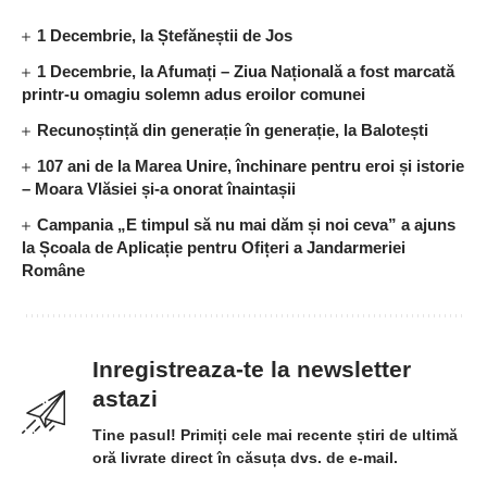
1 Decembrie, la Ștefăneștii de Jos
1 Decembrie, la Afumați – Ziua Națională a fost marcată
printr-u omagiu solemn adus eroilor comunei
Recunoștință din generație în generație, la Balotești
107 ani de la Marea Unire, închinare pentru eroi și istorie
– Moara Vlăsiei și-a onorat înaintașii
Campania „E timpul să nu mai dăm și noi ceva” a ajuns
la Școala de Aplicație pentru Ofițeri a Jandarmeriei
Române
Inregistreaza-te la newsletter
astazi
Tine pasul! Primiți cele mai recente știri de ultimă
oră livrate direct în căsuța dvs. de e-mail.