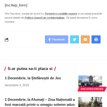
[mc4wp_form]
Prin înscriere, sunteți de acord cu
Termenii și condițiile noastre
și acceptați practicile
privind datele din
Politica noastră de confidențialitate
. Vă puteți dezabona în orice
moment.
Facebook
S-ar putea sa-ti placa si
1 Decembrie, la Ștefăneștii de Jos
decembrie 3, 2025
UNCATEGORIZED
1 Decembrie, la Afumați – Ziua Națională a
fost marcată printr-u omagiu solemn adus