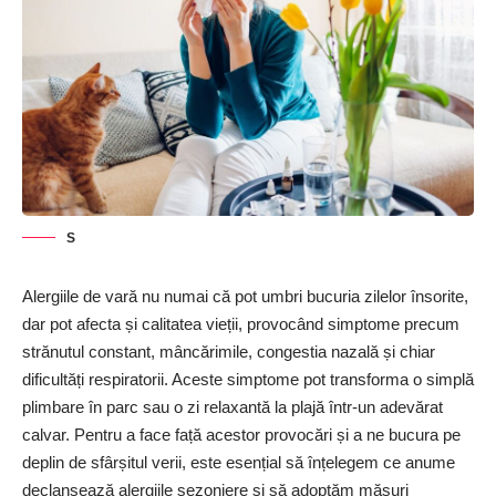
S
Alergiile de vară nu numai că pot umbri bucuria zilelor însorite,
dar pot afecta și calitatea vieții, provocând simptome precum
strănutul constant, mâncărimile, congestia nazală și chiar
dificultăți respiratorii. Aceste simptome pot transforma o simplă
plimbare în parc sau o zi relaxantă la plajă într-un adevărat
calvar. Pentru a face față acestor provocări și a ne bucura pe
deplin de sfârșitul verii, este esențial să înțelegem ce anume
declanșează alergiile sezoniere și să adoptăm măsuri