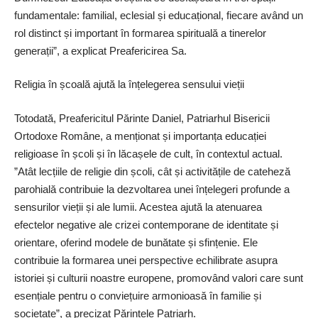
fundamentale: familial, eclesial și educațional, fiecare având un
rol distinct și important în formarea spirituală a tinerelor
generații”, a explicat Preafericirea Sa.
Religia în școală ajută la înțelegerea sensului vieții
Totodată, Preafericitul Părinte Daniel, Patriarhul Bisericii
Ortodoxe Române, a menționat și importanța educației
religioase în școli și în lăcașele de cult, în contextul actual.
”Atât lecțiile de religie din școli, cât și activitățile de cateheză
parohială contribuie la dezvoltarea unei înțelegeri profunde a
sensurilor vieții și ale lumii. Acestea ajută la atenuarea
efectelor negative ale crizei contemporane de identitate și
orientare, oferind modele de bunătate și sfințenie. Ele
contribuie la formarea unei perspective echilibrate asupra
istoriei și culturii noastre europene, promovând valori care sunt
esențiale pentru o conviețuire armonioasă în familie și
societate”, a precizat Părintele Patriarh.