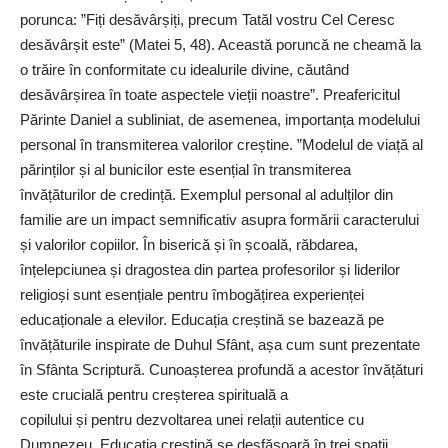
porunca: ”Fiți desăvârșiți, precum Tatăl vostru Cel Ceresc
desăvârșit este” (Matei 5, 48). Această poruncă ne cheamă la
o trăire în conformitate cu idealurile divine, căutând
desăvârșirea în toate aspectele vieții noastre”. Preafericitul
Părinte Daniel a subliniat, de asemenea, importanța modelului
personal în transmiterea valorilor creștine. ”Modelul de viață al
părinților și al bunicilor este esențial în transmiterea
învățăturilor de credință. Exemplul personal al adulților din
familie are un impact semnificativ asupra formării caracterului
și valorilor copiilor. În biserică și în școală, răbdarea,
înțelepciunea și dragostea din partea profesorilor și liderilor
religioși sunt esențiale pentru îmbogățirea experienței
educaționale a elevilor. Educația creștină se bazează pe
învățăturile inspirate de Duhul Sfânt, așa cum sunt prezentate
în Sfânta Scriptură. Cunoașterea profundă a acestor învățături
este crucială pentru creșterea spirituală a
copilului și pentru dezvoltarea unei relații autentice cu
Dumnezeu. Educația creștină se desfășoară în trei spații