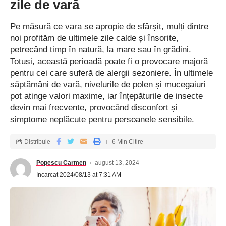
zile de vară
Pe măsură ce vara se apropie de sfârșit, mulți dintre
noi profităm de ultimele zile calde și însorite,
petrecând timp în natură, la mare sau în grădini.
Totuși, această perioadă poate fi o provocare majoră
pentru cei care suferă de alergii sezoniere. În ultimele
săptămâni de vară, nivelurile de polen și mucegaiuri
pot atinge valori maxime, iar înțepăturile de insecte
devin mai frecvente, provocând disconfort și
simptome neplăcute pentru persoanele sensibile.
Distribuie
6 Min Citire
Popescu Carmen
august 13, 2024
Incarcat 2024/08/13 at 7:31 AM