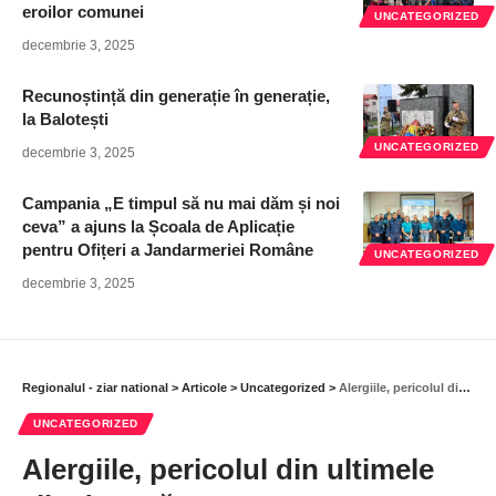
eroilor comunei
UNCATEGORIZED
decembrie 3, 2025
Recunoștință din generație în generație,
la Balotești
UNCATEGORIZED
decembrie 3, 2025
Campania „E timpul să nu mai dăm și noi
ceva” a ajuns la Școala de Aplicație
pentru Ofițeri a Jandarmeriei Române
UNCATEGORIZED
decembrie 3, 2025
Regionalul - ziar national
>
Articole
>
Uncategorized
>
Alergiile, pericolul din ultimele zile de vară
UNCATEGORIZED
Alergiile, pericolul din ultimele