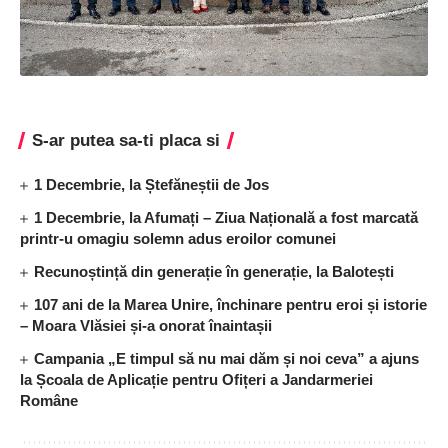
S-ar putea sa-ti placa si
1 Decembrie, la Ștefăneștii de Jos
1 Decembrie, la Afumați – Ziua Națională a fost marcată
printr-u omagiu solemn adus eroilor comunei
Recunoștință din generație în generație, la Balotești
107 ani de la Marea Unire, închinare pentru eroi și istorie
– Moara Vlăsiei și-a onorat înaintașii
Campania „E timpul să nu mai dăm și noi ceva” a ajuns
la Școala de Aplicație pentru Ofițeri a Jandarmeriei
Române