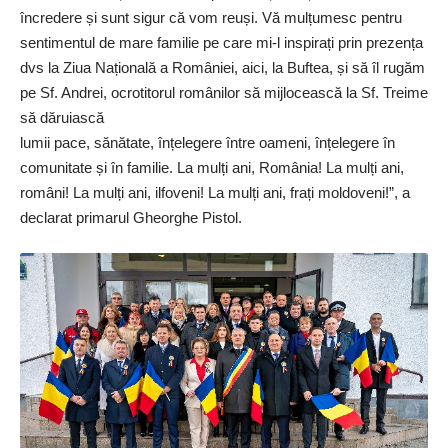
încredere și sunt sigur că vom reuși. Vă mulțumesc pentru
sentimentul de mare familie pe care mi-l inspirați prin prezența
dvs la Ziua Națională a României, aici, la Buftea, și să îl rugăm
pe Sf. Andrei, ocrotitorul românilor să mijlocească la Sf. Treime
să dăruiască
lumii pace, sănătate, înțelegere între oameni, înțelegere în
comunitate și în familie. La mulți ani, România! La mulți ani,
români! La mulți ani, ilfoveni! La mulți ani, frați moldoveni!”, a
declarat primarul Gheorghe Pistol.