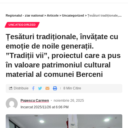
Regionalul - ziar national
>
Articole
>
Uncategorized
>
Țesături tradiționale, învățate cu emoție de noile generații. ”Tradiții vii”, proiectul care a pus în valoare patrimoniul cultural material al comunei Berceni
UNCATEGORIZED
Țesături tradiționale, învățate cu
emoție de noile generații.
”Tradiții vii”, proiectul care a pus
în valoare patrimoniul cultural
material al comunei Berceni
Distribuie
8 Min Citire
Popescu Carmen
noiembrie 26, 2025
Incarcat 2025/11/26 at 6:06 PM