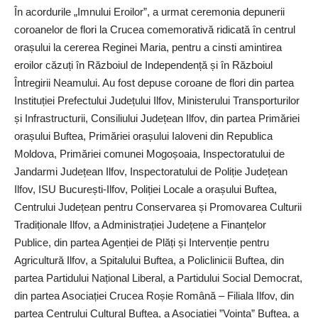
În acordurile „Imnului Eroilor”, a urmat ceremonia depunerii
coroanelor de flori la Crucea comemorativă ridicată în centrul
orașului la cererea Reginei Maria, pentru a cinsti amintirea
eroilor căzuți în Războiul de Independență și în Războiul
Întregirii Neamului. Au fost depuse coroane de flori din partea
Instituției Prefectului Județului Ilfov, Ministerului Transporturilor
și Infrastructurii, Consiliului Județean Ilfov, din partea Primăriei
orașului Buftea, Primăriei orașului Ialoveni din Republica
Moldova, Primăriei comunei Mogoșoaia, Inspectoratului de
Jandarmi Județean Ilfov, Inspectoratului de Poliție Județean
Ilfov, ISU București-Ilfov, Poliției Locale a orașului Buftea,
Centrului Județean pentru Conservarea și Promovarea Culturii
Tradiționale Ilfov, a Administrației Județene a Finanțelor
Publice, din partea Agenției de Plăți și Intervenție pentru
Agricultură Ilfov, a Spitalului Buftea, a Policlinicii Buftea, din
partea Partidului Național Liberal, a Partidului Social Democrat,
din partea Asociației Crucea Roșie Română – Filiala Ilfov, din
partea Centrului Cultural Buftea, a Asociației ”Voința” Buftea, a