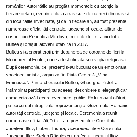
românilor. Autoritățile au pregătit momentele cu atenție la
fiecare detaliu, evenimentul a atras sute de oameni din oraș și
din localitățile învecinate, și ca în fiecare an, au fost prezente
numeroase oficialități centrale, județene și locale, alături de
oaspeți din Republica Moldova, în contextul înfrățirii dintre
Buftea și orașul Ialoveni, stabilită în 2017.
Buftea și-a onorat eroii prin depunerea de coroane de flori la
Monumentul Eroilor, unde a fost oficiată și o slujbă religioasă.
După ceremonie, cei prezenți s-au bucurat de un emoționant
spectacol artistic, organizat în Piața Centrală „Mihai
Eminescu”. Primarul orașului Buftea, Gheorghe Pistol, a
întâmpinat participanții cu aceeași deschidere și eleganță car
caracterizează fiecare eveniment public. Edilul a avut alături,
pe parcursul întregii zile, reprezentanți ai Guvernului României,
autorități centrale, județene și locale. Ceremonia a reunit
numeroase oficialități, între care președintele Consiliului
Județean Ilfov, Hubert Thuma, vicepreședintele Consiliului
Județean Ilfov, Ștefan Rădulescu, prefectul județului Ilfov,