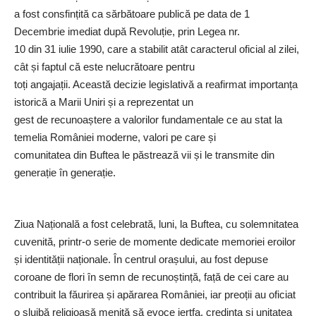
a fost consfințită ca sărbătoare publică pe data de 1
Decembrie imediat după Revoluție, prin Legea nr.
10 din 31 iulie 1990, care a stabilit atât caracterul oficial al zilei,
cât și faptul că este nelucrătoare pentru
toți angajații. Această decizie legislativă a reafirmat importanța
istorică a Marii Uniri și a reprezentat un
gest de recunoaștere a valorilor fundamentale ce au stat la
temelia României moderne, valori pe care și
comunitatea din Buftea le păstrează vii și le transmite din
generație în generație.
Ziua Națională a fost celebrată, luni, la Buftea, cu solemnitatea
cuvenită, printr-o serie de momente dedicate memoriei eroilor
și identității naționale. În centrul orașului, au fost depuse
coroane de flori în semn de recunoștință, față de cei care au
contribuit la făurirea și apărarea României, iar preoții au oficiat
o slujbă religioasă menită să evoce jertfa, credința și unitatea