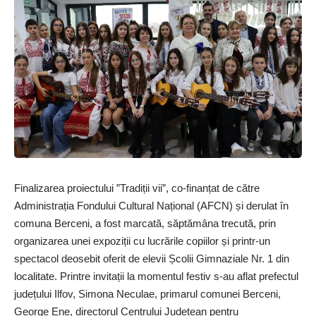
Finalizarea proiectului ”Tradiții vii”, co-finanțat de către
Administrația Fondului Cultural Național (AFCN) și derulat în
comuna Berceni, a fost marcată, săptămâna trecută, prin
organizarea unei expoziții cu lucrările copiilor și printr-un
spectacol deosebit oferit de elevii Școlii Gimnaziale Nr. 1 din
localitate. Printre invitații la momentul festiv s-au aflat prefectul
județului Ilfov, Simona Neculae, primarul comunei Berceni,
George Ene, directorul Centrului Județean pentru