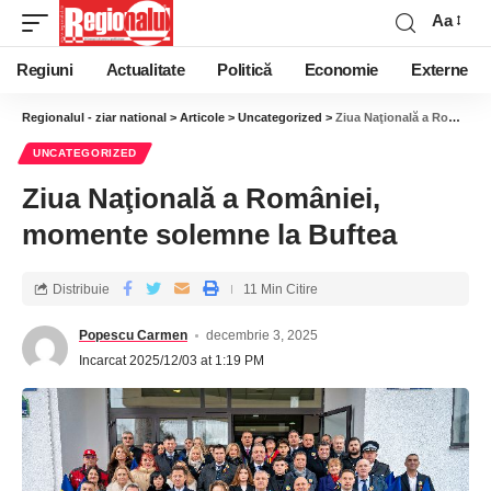
Aa
Regiuni
Actualitate
Politică
Economie
Externe
Regionalul - ziar national
>
Articole
>
Uncategorized
>
Ziua Naţională a României, momente solemne la Buftea
UNCATEGORIZED
Ziua Naţională a României,
momente solemne la Buftea
Distribuie
11 Min Citire
Popescu Carmen
decembrie 3, 2025
Incarcat 2025/12/03 at 1:19 PM