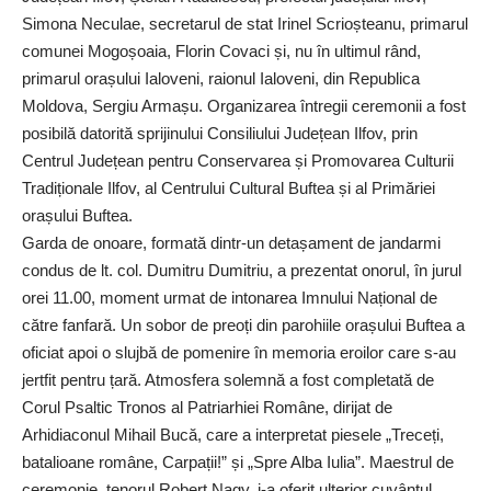
Simona Neculae, secretarul de stat Irinel Scrioșteanu, primarul
comunei Mogoșoaia, Florin Covaci și, nu în ultimul rând,
primarul orașului Ialoveni, raionul Ialoveni, din Republica
Moldova, Sergiu Armașu. Organizarea întregii ceremonii a fost
posibilă datorită sprijinului Consiliului Județean Ilfov, prin
Centrul Județean pentru Conservarea și Promovarea Culturii
Tradiționale Ilfov, al Centrului Cultural Buftea și al Primăriei
orașului Buftea.
Garda de onoare, formată dintr-un detașament de jandarmi
condus de lt. col. Dumitru Dumitriu, a prezentat onorul, în jurul
orei 11.00, moment urmat de intonarea Imnului Național de
către fanfară. Un sobor de preoți din parohiile orașului Buftea a
oficiat apoi o slujbă de pomenire în memoria eroilor care s-au
jertfit pentru țară. Atmosfera solemnă a fost completată de
Corul Psaltic Tronos al Patriarhiei Române, dirijat de
Arhidiaconul Mihail Bucă, care a interpretat piesele „Treceți,
batalioane române, Carpații!” și „Spre Alba Iulia”. Maestrul de
ceremonie, tenorul Robert Nagy, i-a oferit ulterior cuvântul