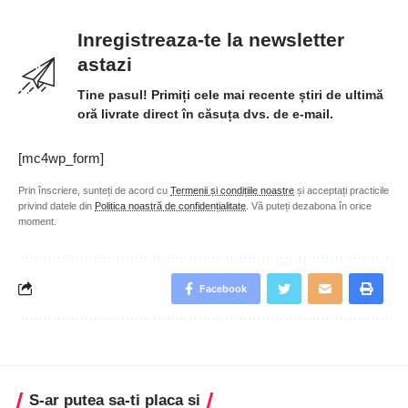
Inregistreaza-te la newsletter
astazi
Tine pasul! Primiți cele mai recente știri de ultimă
oră livrate direct în căsuța dvs. de e-mail.
[mc4wp_form]
Prin înscriere, sunteți de acord cu
Termenii și condițiile noastre
și acceptați practicile
privind datele din
Politica noastră de confidențialitate
. Vă puteți dezabona în orice
moment.
Facebook
S-ar putea sa-ti placa si