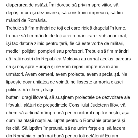
disperarea de astăzi. Îmi doresc să privim spre viitor, să
depășim ura și dezbinarea, să construim împreună, să fim
mândri de România.
Trebuie să fim mândri de toți cei care ridică drapelul în lume,
trebuie să fim mândri de toți acei români care, sub anonimat,
își fac datoria zilnic pentru țară, fie că este vorba de militari,
medici, polițiști, pompieri sau profesori. Trebuie să fim mândri
că frații noștri din Republica Moldova au urmat același parcurs
ca și noi, spre Europa și ne vom regăsi împreună în anii
următori. Avem oameni, avem proiecte, avem specialiști. Ne
lipsește doar unitatea de voință, ne lipsește armonia clasei
politice. Vă chem, dragi
bufteni, dragi ilfoveni, să susținem proiectele de dezvoltare ale
Ilfovului, alături de președintele Consiliului Județean Ilfov, vă
chem să acționăm împreună pentru viitorul copiilor noștri, așa
cum înaintașii noștri au luptat pentru o Românie prosperă și
fericită. Să luptăm împreună, să ne unim forțele și să facem
din România o țară mai bună pentru toți cetățenii! Eu am