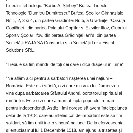
Liceului Tehnologic ”Barbu A. Știrbey” Buftea, Liceului
Tehnologic ”Dumitru Dumitrescu” Buftea, Școlilor Gimnaziale
Nr. 1, 2, 3 și 4, din partea Grădiniței Nr. 5, a Grădiniței ”Căsuța
Copilăriei”, din partea Palatului Copiilor și Elevilor Ilfov, Clubului
Sportiv Școlar Ilfov, din partea Grădiniței Iani’s, din partea
Societății RAJA SA Constanța și a Societății Luka Fiscal
Solutions SRL.
”Trebuie să fim mândri de toți cei care ridică drapelul în lume”
”Ne aflăm aici pentru a sărbători nașterea unei națiuni –
România. Este o zi sfântă, o zi care din voia lui Dumnezeu
vine după sărbătoarea Sfântului Andrei, ocrotitorul spiritual al
românilor. Este o zi care a marcat lupta poporului român
pentru independență. Astăzi, îmi doresc să avem înțelepciunea
celor de la 1918, care au înțeles cât de important este să fim
solidari, să fim uniți într-o singură națiune. De la efervescența
și entuziasmul lui 1 Decembrie 1918, am ajuns la tristețea și