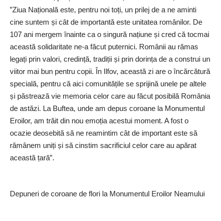
”Ziua Națională este, pentru noi toți, un prilej de a ne aminti
cine suntem și cât de importantă este unitatea românilor. De
107 ani mergem înainte ca o singură națiune și cred că tocmai
această solidaritate ne-a făcut puternici. Românii au rămas
legați prin valori, credință, tradiții și prin dorința de a construi un
viitor mai bun pentru copii. În Ilfov, această zi are o încărcătură
specială, pentru că aici comunitățile se sprijină unele pe altele
și păstrează vie memoria celor care au făcut posibilă România
de astăzi. La Buftea, unde am depus coroane la Monumentul
Eroilor, am trăit din nou emoția acestui moment. A fost o
ocazie deosebită să ne reamintim cât de important este să
rămânem uniți și să cinstim sacrificiul celor care au apărat
această țară”.
Depuneri de coroane de flori la Monumentul Eroilor Neamului