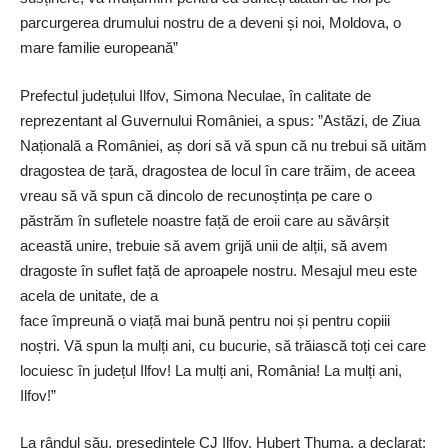
parcurgerea drumului nostru de a deveni și noi, Moldova, o
mare familie europeană”
Prefectul județului Ilfov, Simona Neculae, în calitate de
reprezentant al Guvernului României, a spus: ”Astăzi, de Ziua
Națională a României, aș dori să vă spun că nu trebui să uităm
dragostea de țară, dragostea de locul în care trăim, de aceea
vreau să vă spun că dincolo de recunoștința pe care o
păstrăm în sufletele noastre față de eroii care au săvârșit
această unire, trebuie să avem grijă unii de alții, să avem
dragoste în suflet față de aproapele nostru. Mesajul meu este
acela de unitate, de a
face împreună o viață mai bună pentru noi și pentru copiii
noștri. Vă spun la mulți ani, cu bucurie, să trăiască toți cei care
locuiesc în județul Ilfov! La mulți ani, România! La mulți ani,
Ilfov!”
La rândul său, președintele CJ Ilfov, Hubert Thuma, a declarat: