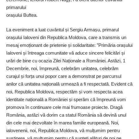
primarului
orașului Buftea.
La eveniment a luat cuvântul și Sergiu Armașu, primarul
orașului Ialoveni din Republica Moldova, care a transmis un
mesaj emoționant de prietenie și solidaritate: ”Primăria orașului
Ialoveni și întreaga comunitate vă aduce sincere felicitări și
urări de bine cu ocazia Zilei Naționale a României. Astăzi, 1
Decembrie, noi, împreună, celebrăm unitatea, celebrăm
curajul și forța unui popor care a demonstrat pe parcursul
anilor că unitatea națională urmează a fi respectată. Evident că
noi, Republica Moldova, respectăm și vom respecta acea
identitate națională a României și sperăm că împreună vom
promova în continuare cele mai frumoase proiecte. Dragă
România, astăzi vă dorim ca statul România să devină unul
din cele mai dezvoltate în marea familie europeană. Noi,
ialovenenii, noi, Republica Moldova, vă mulțumim pentru
susținere, vă mulțumim pentru că sunteți alături de noi pe