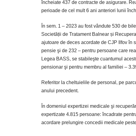
încheiate 437 de contracte de asigurare. Re
perioade de cel mult 6 ani anteriori lunii înch
În sem. 1 – 2023 au fost vândute 530 de bile
Societății de Tratament Balnear și Recupe
ajutoare de deces acordate de CJP Ilfov în s
pensie şi de 232 – pentru persoane care real
Legea BASS, se stabileşte cuantumul acestui 
pensionar şi pentru membru al familiei – 3.39
Referitor la cheltuielile de personal, pe par
anului precedent.
În domeniul expertizei medicale şi recuperăr
expertizate 4.815 persoane: încadrate pentru 
acordare prelungire concedii medicale peste