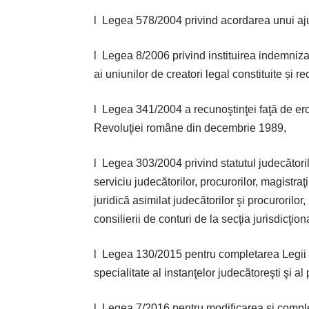
l Legea 578/2004 privind acordarea unui ajut
l Legea 8/2006 privind instituirea indem­niza
ai uniunilor de creatori legal constituite și 
l Legea 341/2004 a recunoştinţei faţă de ­eroii
Revoluţiei române din decembrie 1989,
l Legea 303/2004 privind statutul judecătoril
serviciu judecătorilor, procurorilor, magistraţ
juridică asimilat judecătorilor şi procurorilor,
consilierii de conturi de la secţia jurisdicţio
l Legea 130/2015 pentru completarea Legii 5
specialitate al instanţelor judecătoreşti şi a
l Legea 7/2016 pentru modificarea si comple