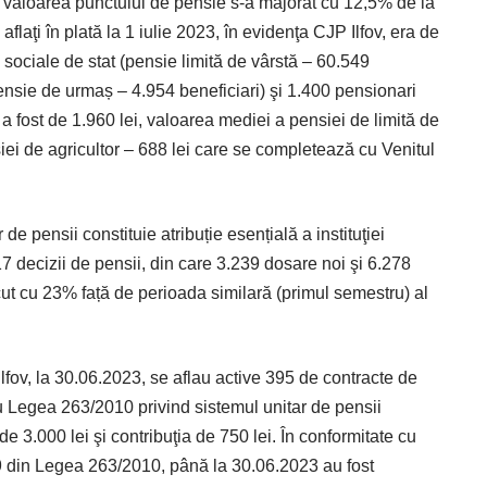
, valoarea punctului de pensie s-a majorat cu 12,5% de la
aflaţi în plată la 1 iulie 2023, în evidenţa CJP Ilfov, era de
 sociale de stat (pensie limită de vârstă – 60.549
pensie de urmaș – 4.954 beneficiari) şi 1.400 pensionari
 a fost de 1.960 lei, valoarea mediei a pensiei de limită de
iei de agricultor – 688 lei care se completează cu Venitul
de pensii constituie atribuție esențială a instituţiei
7 decizii de pensii, din care 3.239 dosare noi şi 6.278
cut cu 23% față de perioada similară (primul semestru) al
Ilfov, la 30.06.2023, se aflau active 395 de contracte de
cu Legea 263/2010 privind sistemul unitar de pensii
 3.000 lei şi contribuţia de 750 lei. În conformitate cu
 din Legea 263/2010, până la 30.06.2023 au fost