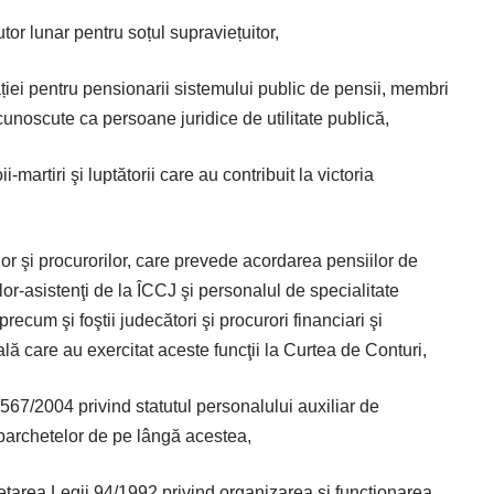
or lunar pentru soțul supraviețuitor,
ției pentru pensionarii sistemului public de pensii, membri
recunoscute ca persoane juridice de utilitate publică,
-martiri şi luptătorii care au contribuit la victoria
or şi procurorilor, care prevede acordarea pensiilor de
ilor-asistenţi de la ÎCCJ şi personalul de specialitate
 precum şi foştii judecători şi procurori financiari şi
nală care au exercitat aceste funcţii la Curtea de Conturi,
67/2004 privind statutul personalului auxiliar de
l parchetelor de pe lângă acestea,
tarea Legii 94/1992 privind organizarea şi funcţionarea