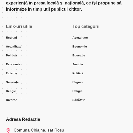
experienţă în presa locală şi naţională, ce îşi propune să
informeze în timp util publicul cititor.
Link-uri utile
Top categorii
Regiuni
Actualitate
Actualitate
Economie
Politică
Educatie
Economie
Justiție
Externe
Politică
Sănătate
Regiuni
Religie
Religie
Diverse
Sănătate
Adresa Redacție
Comuna Chiajna, sat Rosu