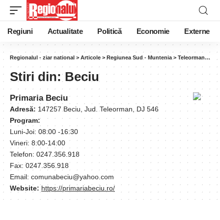
Regiuni
Actualitate
Politică
Economie
Externe
Regionalul - ziar national
>
Articole
>
Regiunea Sud - Muntenia
>
Teleorman
>
Bec
Stiri din:
Beciu
Primaria Beciu
Adresă:
147257 Beciu, Jud. Teleorman, DJ 546
Program:
Luni-Joi: 08:00 -16:30
Vineri: 8:00-14:00
Telefon: 0247.356.918
Fax: 0247.356.918
Email: comunabeciu@yahoo.com
Website:
https://primariabeciu.ro/