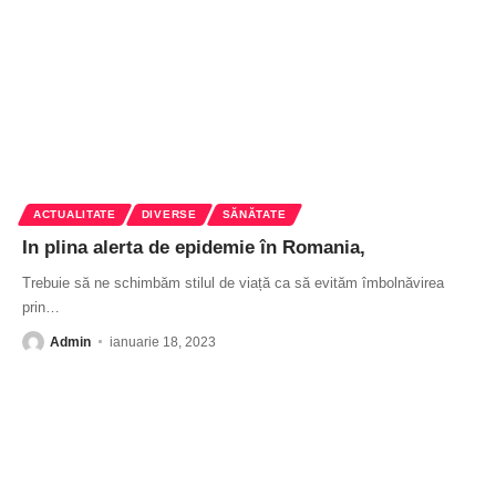
ACTUALITATE
DIVERSE
SĂNĂTATE
In plina alerta de epidemie în Romania,
Trebuie să ne schimbăm stilul de viață ca să evităm îmbolnăvirea
prin
…
Admin
ianuarie 18, 2023