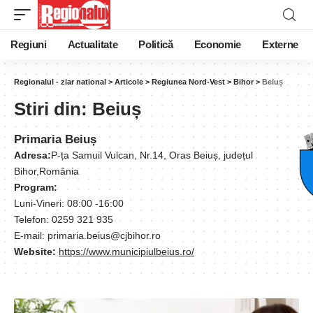
Regiuni
Actualitate
Politică
Economie
Externe
Regionalul - ziar national
>
Articole
>
Regiunea Nord-Vest
>
Bihor
>
Beiuș
Stiri din:
Beiuș
Primaria Beiuș
Adresa:
P-ța Samuil Vulcan, Nr.14, Oras Beiuș, județul
Bihor,România
Program:
Luni-Vineri: 08:00 -16:00
Telefon: 0259 321 935
E-mail: primaria.beius@cjbihor.ro
Website:
https://www.municipiulbeius.ro/