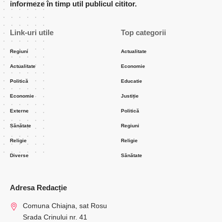
informeze în timp util publicul cititor.
Link-uri utile
Top categorii
Regiuni
Actualitate
Actualitate
Economie
Politică
Educatie
Economie
Justiție
Externe
Politică
Sănătate
Regiuni
Religie
Religie
Diverse
Sănătate
Adresa Redacție
Comuna Chiajna, sat Rosu
Srada Crinului nr. 41