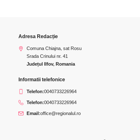
Adresa Redacție
Comuna Chiajna, sat Rosu
Srada Crinului nr. 41
Județul Ilfov, Romania
Informatii telefonice
Telefon:
0040733226964
Telefon:
0040733226964
Email:
office@regionalul.ro