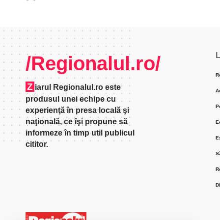
L
/Regionalul.ro/
R
Z
iarul Regionalul.ro este
A
produsul unei echipe cu
P
experienţă în presa locală şi
naţională, ce îşi propune să
E
informeze în timp util publicul
E
cititor.
S
R
D