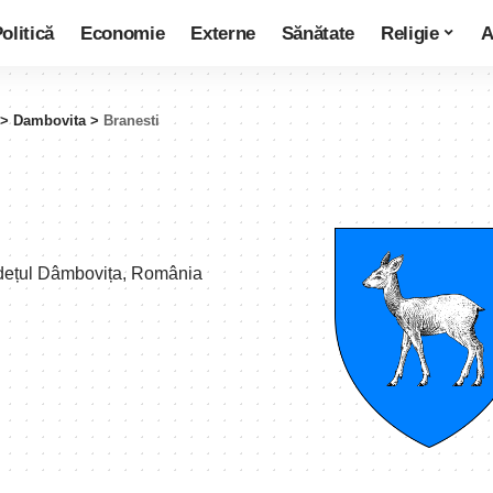
olitică
Economie
Externe
Sănătate
Religie
A
>
Dambovita
>
Branesti
udețul Dâmbovița, România