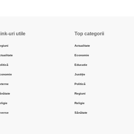
ink-uri utile
Top categorii
egiuni
Actualitate
ctualitate
Economie
olitică
Educatie
conomie
Justiție
xterne
Politică
ănătate
Regiuni
eligie
Religie
iverse
Sănătate