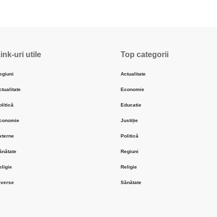
ink-uri utile
Top categorii
egiuni
Actualitate
ctualitate
Economie
olitică
Educatie
conomie
Justiție
xterne
Politică
ănătate
Regiuni
eligie
Religie
iverse
Sănătate