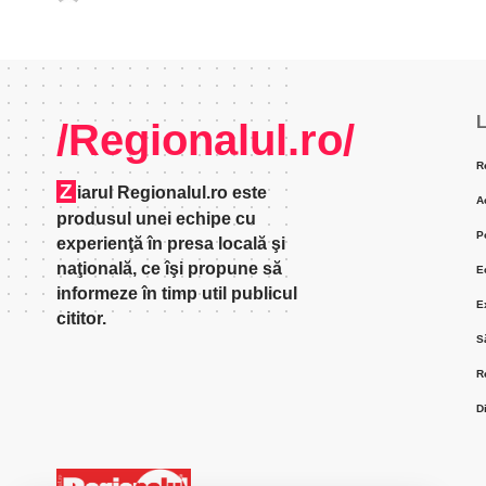
L
/Regionalul.ro/
R
Z
iarul Regionalul.ro este
A
produsul unei echipe cu
P
experienţă în presa locală şi
naţională, ce îşi propune să
E
informeze în timp util publicul
E
cititor.
S
R
D