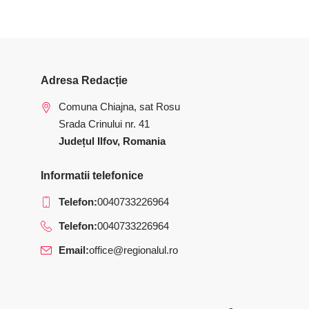
Adresa Redacție
Comuna Chiajna, sat Rosu
Srada Crinului nr. 41
Județul Ilfov, Romania
Informatii telefonice
Telefon:
0040733226964
Telefon:
0040733226964
Email:
office@regionalul.ro