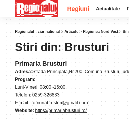
Regiuni
Actualitate
P
Regionalul - ziar national
>
Articole
>
Regiunea Nord-Vest
>
Bih
Stiri din:
Brusturi
Primaria Brusturi
Adresa:
Strada Principala,Nr.200, Comuna Brusturi, ju
Program:
Luni-Vineri: 08:00 -16:00
Telefon: 0259-326833
E-mail: comunabrusturi@gmail.com
Website:
https://primariabrusturi.ro/