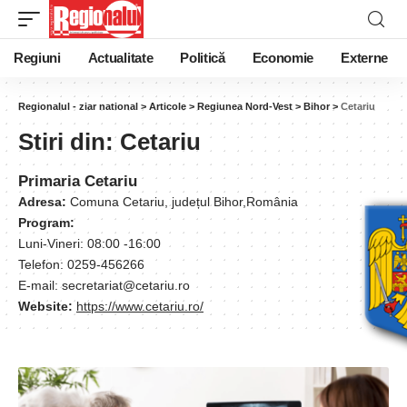
Regiuni
Actualitate
Politică
Economie
Externe
Regionalul - ziar national
>
Articole
>
Regiunea Nord-Vest
>
Bihor
>
Cetariu
Stiri din:
Cetariu
Primaria Cetariu
Adresa:
Comuna Cetariu, județul Bihor,România
Program:
Luni-Vineri: 08:00 -16:00
Telefon: 0259-456266
E-mail: secretariat@cetariu.ro
Website:
https://www.cetariu.ro/