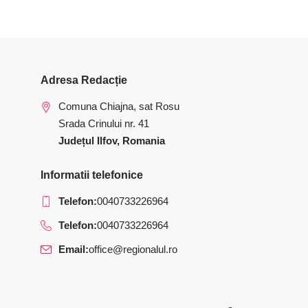
Adresa Redacție
Comuna Chiajna, sat Rosu
Srada Crinului nr. 41
Județul Ilfov, Romania
Informatii telefonice
Telefon:
0040733226964
Telefon:
0040733226964
Email:
office@regionalul.ro