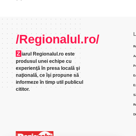
L
/Regionalul.ro/
R
Z
iarul Regionalul.ro este
A
produsul unei echipe cu
P
experienţă în presa locală şi
naţională, ce îşi propune să
E
informeze în timp util publicul
E
cititor.
S
R
D