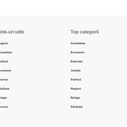
ink-uri utile
Top categorii
egiuni
Actualitate
ctualitate
Economie
olitică
Educatie
conomie
Justiție
xterne
Politică
ănătate
Regiuni
eligie
Religie
iverse
Sănătate