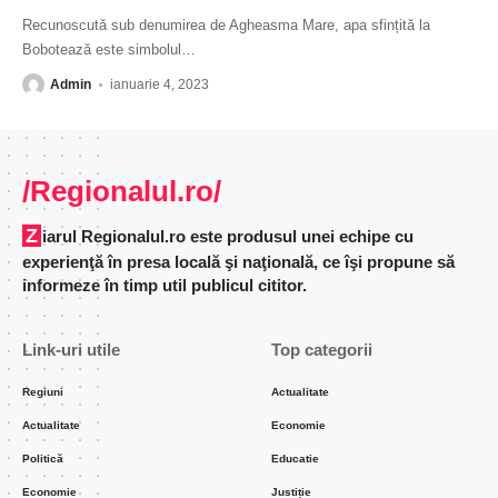
Recunoscută sub denumirea de Agheasma Mare, apa sfințită la
Bobotează este simbolul
…
Admin
ianuarie 4, 2023
/Regionalul.ro/
Ziarul Regionalul.ro este produsul unei echipe cu
experienţă în presa locală şi naţională, ce îşi propune să
informeze în timp util publicul cititor.
Link-uri utile
Top categorii
Regiuni
Actualitate
Actualitate
Economie
Politică
Educatie
Economie
Justiție