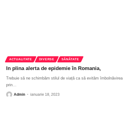
ACTUALITATE
DIVERSE
SĂNĂTATE
In plina alerta de epidemie în Romania,
Trebuie să ne schimbăm stilul de viață ca să evităm îmbolnăvirea
prin
…
Admin
ianuarie 18, 2023