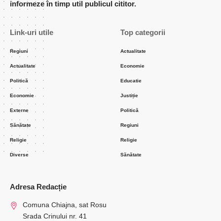
informeze în timp util publicul cititor.
Link-uri utile
Top categorii
Regiuni
Actualitate
Actualitate
Economie
Politică
Educatie
Economie
Justiție
Externe
Politică
Sănătate
Regiuni
Religie
Religie
Diverse
Sănătate
Adresa Redacție
Comuna Chiajna, sat Rosu
Srada Crinului nr. 41