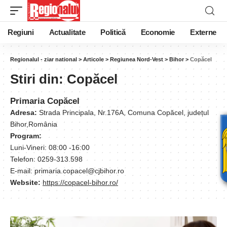
Regiuni
Actualitate
Politică
Economie
Externe
Regionalul - ziar national
>
Articole
>
Regiunea Nord-Vest
>
Bihor
>
Copăcel
Stiri din:
Copăcel
Primaria Copăcel
Adresa:
Strada Principala, Nr.176A, Comuna Copăcel, județul
Bihor,România
Program:
Luni-Vineri: 08:00 -16:00
Telefon: 0259-313.598
E-mail: primaria.copacel@cjbihor.ro
Website:
https://copacel-bihor.ro/