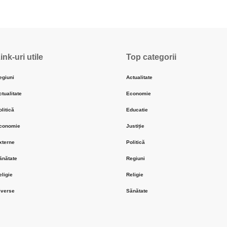
ink-uri utile
Top categorii
egiuni
Actualitate
ctualitate
Economie
olitică
Educatie
conomie
Justiție
xterne
Politică
ănătate
Regiuni
eligie
Religie
iverse
Sănătate