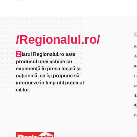
L
/Regionalul.ro/
R
Z
iarul Regionalul.ro este
A
produsul unei echipe cu
P
experienţă în presa locală şi
naţională, ce îşi propune să
E
informeze în timp util publicul
E
cititor.
S
R
D