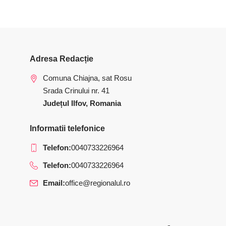
Adresa Redacție
Comuna Chiajna, sat Rosu
Srada Crinului nr. 41
Județul Ilfov, Romania
Informatii telefonice
Telefon:
0040733226964
Telefon:
0040733226964
Email:
office@regionalul.ro