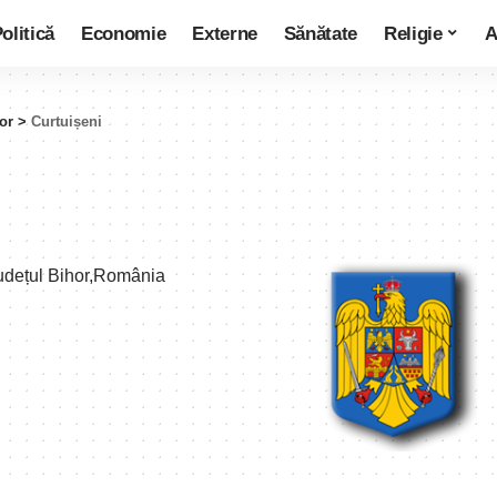
olitică
Economie
Externe
Sănătate
Religie
A
or
>
Curtuișeni
județul Bihor,România