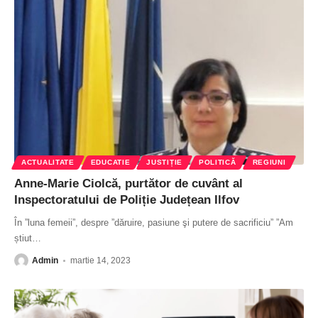
ACTUALITATE
EDUCATIE
JUSTIȚIE
POLITICĂ
REGIUNI
Anne-Marie Ciolcă, purtător de cuvânt al
Inspectoratului de Poliție Județean Ilfov
În ”luna femeii”, despre ”dăruire, pasiune şi putere de sacrificiu” ”Am
știut
…
Admin
martie 14, 2023