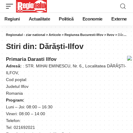
Regiuni
Actualitate
Politică
Economie
Externe
Regionalul - ziar national
>
Articole
>
Regiunea Bucuresti-Ilfov
>
Ilvov
>
Dărăști-Ilfov
Stiri din:
Dărăști-Ilfov
Primaria Darasti Ilfov
Adresă:
: STR. MIHAI EMINESCU, Nr. 6,, Localitatea DĂRĂŞTI-
ILFOV,
Cod poştal:
Judetul Ilfov
Romania
Program:
Luni – Joi: 08:00 – 16:30
Vineri: 08:00 – 14:00
Telefon:
Tel: 021692021