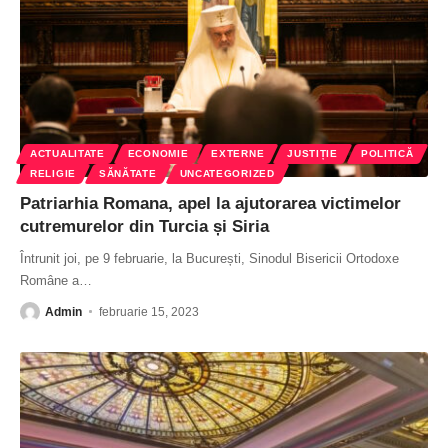
ACTUALITATE
ECONOMIE
EXTERNE
JUSTIȚIE
POLITICĂ
RELIGIE
SĂNĂTATE
UNCATEGORIZED
Patriarhia Romana, apel la ajutorarea victimelor
cutremurelor din Turcia și Siria
Întrunit joi, pe 9 februarie, la București, Sinodul Bisericii Ortodoxe
Române a
…
Admin
februarie 15, 2023