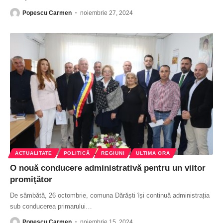
Popescu Carmen
noiembrie 27, 2024
ACTUALITATE
POLITICĂ
REGIUNI
ULTIMA ORA
O nouă conducere administrativă pentru un viitor
promiţător
De sâmbătă, 26 octombrie, comuna Dărăști își continuă administrația
sub conducerea primarului
…
Popescu Carmen
noiembrie 15, 2024