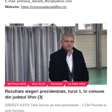
E-mail: primaria_darasti_ilfov@yahoo.com
Website:
https://comunadarastiilfov.ro/
ACTUALITATE
POLITICĂ
REGIUNI
ULTIMA ORA
Rezultate alegeri prezidențiale, turul 1, în comune
din județul Ilfov (3(
DĂRĂȘTI-ILFOV Total înscriși pe liste permanente - 2.234 Prezenți la
urne (inclusiv
…