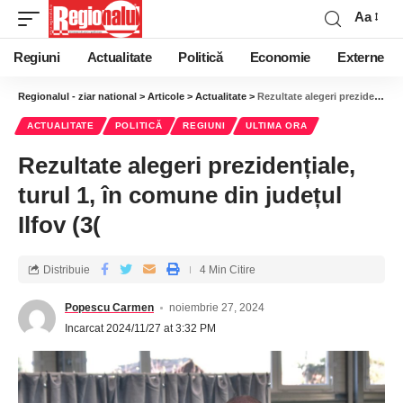
Aa
Regiuni
Actualitate
Politică
Economie
Externe
Regionalul - ziar national
>
Articole
>
Actualitate
>
Rezultate alegeri prezidențiale, turul 1, în comune din județul Ilfov (3(
ACTUALITATE
POLITICĂ
REGIUNI
ULTIMA ORA
Rezultate alegeri prezidențiale,
turul 1, în comune din județul
Ilfov (3(
Distribuie
4 Min Citire
Popescu Carmen
noiembrie 27, 2024
Incarcat 2024/11/27 at 3:32 PM