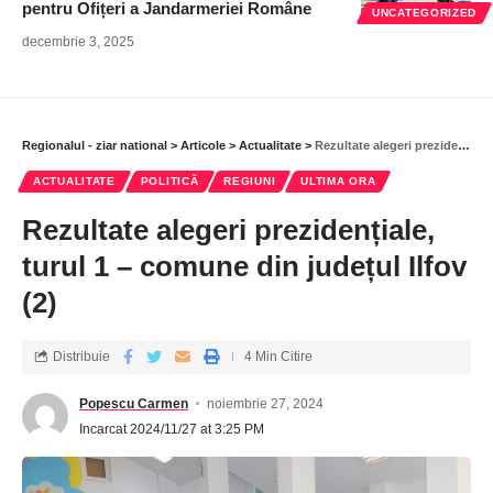
pentru Ofițeri a Jandarmeriei Române
UNCATEGORIZED
decembrie 3, 2025
Regionalul - ziar national
>
Articole
>
Actualitate
>
Rezultate alegeri prezidențiale, turul 1 – comune din județul Ilfov (2)
ACTUALITATE
POLITICĂ
REGIUNI
ULTIMA ORA
Rezultate alegeri prezidențiale,
turul 1 – comune din județul Ilfov
(2)
Distribuie
4 Min Citire
Popescu Carmen
noiembrie 27, 2024
Incarcat 2024/11/27 at 3:25 PM