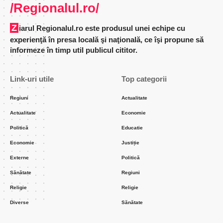
turul 1 – comune din județul Ilfov
(1)
Distribuie
4 Min Citire
Popescu Carmen
noiembrie 27, 2024
CLINCENI
Incarcat 2024/11/27 at 3:17 PM
Total înscriși pe liste permanente – 6.803
Prezenți la urne (inclusiv urnă mobilă și liste suplimentare) –
4.606
Prezența la urne la închiderea votului – 67,70%
Ponderea voturilor valabil exprimate
1. Călin Georgescu – 1.100 voturi, 24,43%