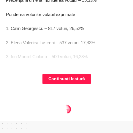
Prezența la urne la închiderea votului – 59,33%
Ponderea voturilor valabil exprimate
1. Călin Georgescu – 817 voturi, 26,52%
2. Elena Valerica Lasconi – 537 voturi, 17,43%
3. Ion Marcel Ciolacu – 500 voturi, 16,23%
4. George Nicolae Simion – 447 voturi, 14,51%
Continuați lectură
5. Nicolae Ionel Ciucă – 392 voturi, 12,72%
Regionalul - ziar national
>
Articole
>
Actualitate
>
Rezultate alegeri prezindențiale, turul 1 – comune din județul Ilfov (1)
ACTUALITATE
POLITICĂ
REGIUNI
ULTIMA ORA
Rezultate alegeri prezindențiale,