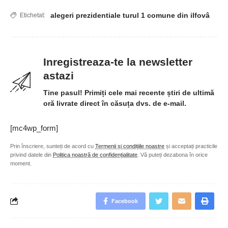
alegeri prezidentiale turul 1 comune din ilfovâ
Etichetat:
Inregistreaza-te la newsletter
astazi
Tine pasul! Primiți cele mai recente știri de ultimă
oră livrate direct în căsuța dvs. de e-mail.
[mc4wp_form]
Prin înscriere, sunteți de acord cu
Termenii și condițiile noastre
și acceptați practicile
privind datele din
Politica noastră de confidențialitate
. Vă puteți dezabona în orice
moment.
Facebook