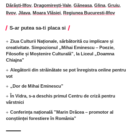
Dărăști-Ilfov
,
Dragomirești-Vale
,
Găneasa
,
Glina
,
Gruiu
,
Ilvov
,
Jilava
,
Moara Vlăsiei
,
Regiunea Bucuresti-Ilfov
S-ar putea sa-ti placa si
Ziua Culturii Naționale, sărbătorită cu implicare și
creativitate. Simpozionul „Mihai Eminescu – Poezie,
Filosofie și Moștenire Culturală”, la Liceul „Doamna
Chiajna”
Alegătorii din străinătate se pot înregistra online pentru
vot
„Dor de Mihai Eminescu”
În Vidra, s-a deschis primul Centru de criză pentru
vârstnici
Conferința națională ”Marin Drăcea – promotor al
conștiinței forestiere în România”