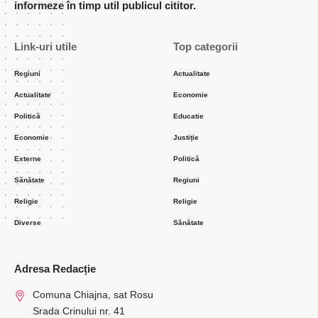
informeze în timp util publicul cititor.
Link-uri utile
Top categorii
Regiuni
Actualitate
Actualitate
Economie
Politică
Educatie
Economie
Justiție
Externe
Politică
Sănătate
Regiuni
Religie
Religie
Diverse
Sănătate
Adresa Redacție
Comuna Chiajna, sat Rosu
Srada Crinului nr. 41