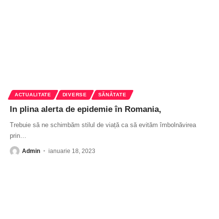
ACTUALITATE
DIVERSE
SĂNĂTATE
In plina alerta de epidemie în Romania,
Trebuie să ne schimbăm stilul de viață ca să evităm îmbolnăvirea
prin
…
Admin
ianuarie 18, 2023