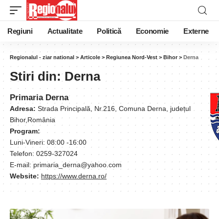
Regiuni
Actualitate
Politică
Economie
Externe
Regionalul - ziar national
>
Articole
>
Regiunea Nord-Vest
>
Bihor
>
Derna
Stiri din:
Derna
Primaria Derna
Adresa:
Strada Principală, Nr.216, Comuna Derna, județul
Bihor,România
Program:
Luni-Vineri: 08:00 -16:00
Telefon: 0259-327024
E-mail: primaria_derna@yahoo.com
Website:
https://www.derna.ro/