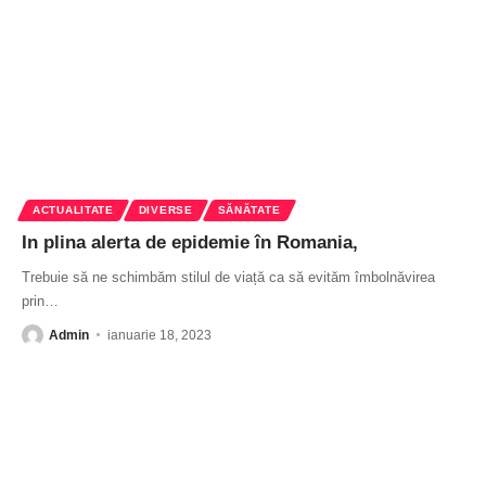
ACTUALITATE
DIVERSE
SĂNĂTATE
In plina alerta de epidemie în Romania,
Trebuie să ne schimbăm stilul de viață ca să evităm îmbolnăvirea
prin
…
Admin
ianuarie 18, 2023