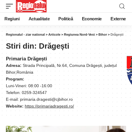
Regiuni
Actualitate
Politică
Economie
Externe
Regionalul - ziar national
>
Articole
>
Regiunea Nord-Vest
>
Bihor
>
Drăgești
Stiri din:
Drăgești
Primaria Drăgești
Adresa:
Strada Principală, Nr.64, Comuna Drăgești, județul
Bihor,România
Program:
Luni-Vineri: 08:00 -16:00
Telefon: 0259-324547
E-mail: primaria.dragesti@cjbihor.ro
Website:
https://primariadragesti.ro/