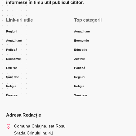
informeze în timp util publicul cititor.
Link-uri utile
Top categorii
Regiuni
Actualitate
Actualitate
Economie
Politică
Educatie
Economie
Justiție
Externe
Politică
Sănătate
Regiuni
Religie
Religie
Diverse
Sănătate
Adresa Redacție
Comuna Chiajna, sat Rosu
Srada Crinului nr. 41