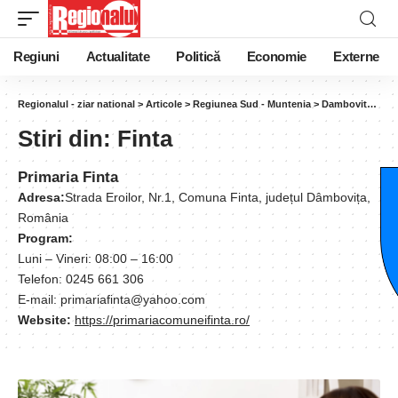
Regiuni
Actualitate
Politică
Economie
Externe
Regionalul - ziar national
>
Articole
>
Regiunea Sud - Muntenia
>
Dambovita
>
Fin
Stiri din:
Finta
Primaria Finta
Adresa:
Strada Eroilor, Nr.1, Comuna Finta, județul Dâmbovița,
România
Program:
Luni – Vineri: 08:00 – 16:00
Telefon: 0245 661 306
E-mail: primariafinta@yahoo.com
Website:
https://primariacomuneifinta.ro/