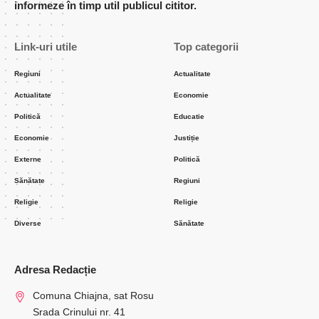
informeze în timp util publicul cititor.
Link-uri utile
Top categorii
Regiuni
Actualitate
Actualitate
Economie
Politică
Educatie
Economie
Justiție
Externe
Politică
Sănătate
Regiuni
Religie
Religie
Diverse
Sănătate
Adresa Redacție
Comuna Chiajna, sat Rosu
Srada Crinului nr. 41