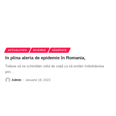
ACTUALITATE
DIVERSE
SĂNĂTATE
In plina alerta de epidemie în Romania,
Trebuie să ne schimbăm stilul de viață ca să evităm îmbolnăvirea
prin
…
Admin
ianuarie 18, 2023