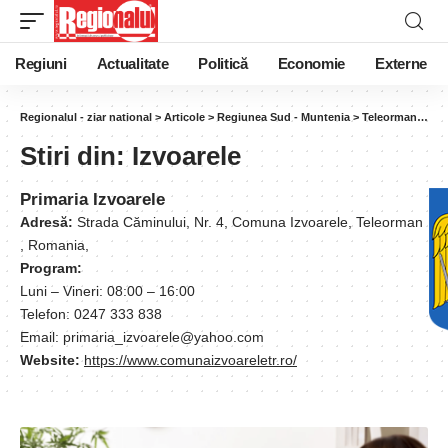
Regiuni
Actualitate
Politică
Economie
Externe
Regionalul - ziar national
>
Articole
>
Regiunea Sud - Muntenia
>
Teleorman
>
Izv
Stiri din:
Izvoarele
Primaria Izvoarele
Adresă:
Strada Căminului, Nr. 4, Comuna Izvoarele, Teleorman
, Romania,
Program:
Luni – Vineri: 08:00 – 16:00
Telefon: 0247 333 838
Email: primaria_izvoarele@yahoo.com
Website:
https://www.comunaizvoareletr.ro/