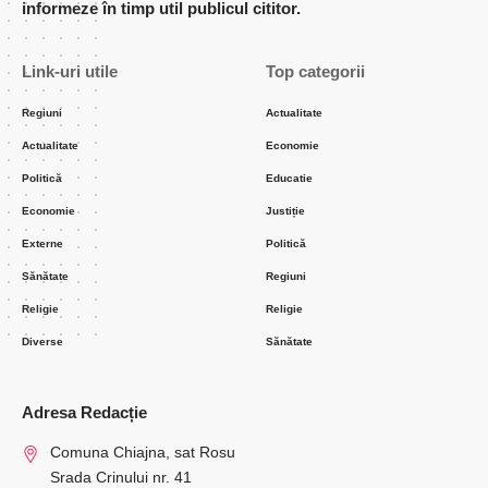
informeze în timp util publicul cititor.
Link-uri utile
Top categorii
Regiuni
Actualitate
Actualitate
Economie
Politică
Educatie
Economie
Justiție
Externe
Politică
Sănătate
Regiuni
Religie
Religie
Diverse
Sănătate
Adresa Redacție
Comuna Chiajna, sat Rosu
Srada Crinului nr. 41