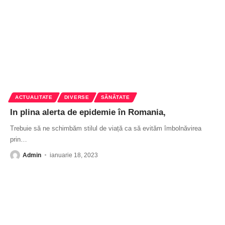
ACTUALITATE
DIVERSE
SĂNĂTATE
In plina alerta de epidemie în Romania,
Trebuie să ne schimbăm stilul de viață ca să evităm îmbolnăvirea
prin
…
Admin
ianuarie 18, 2023