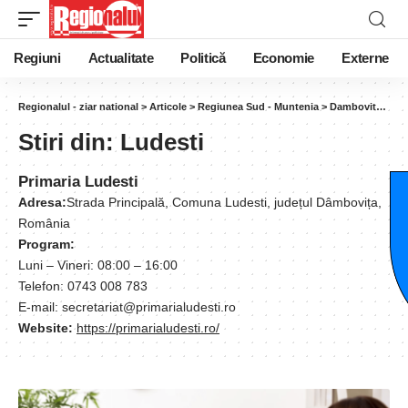
Regiuni
Actualitate
Politică
Economie
Externe
Regionalul - ziar national
>
Articole
>
Regiunea Sud - Muntenia
>
Dambovita
>
Lu
Stiri din:
Ludesti
Primaria Ludesti
Adresa:
Strada Principală, Comuna Ludesti, județul Dâmbovița,
România
Program:
Luni – Vineri: 08:00 – 16:00
Telefon: 0743 008 783
E-mail: secretariat@primarialudesti.ro
Website:
https://primarialudesti.ro/