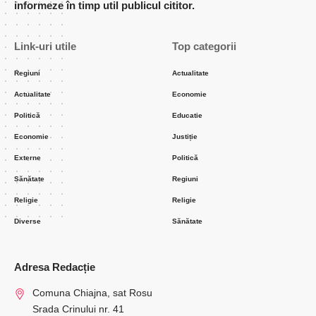
informeze în timp util publicul cititor.
Link-uri utile
Top categorii
Regiuni
Actualitate
Actualitate
Economie
Politică
Educatie
Economie
Justiție
Externe
Politică
Sănătate
Regiuni
Religie
Religie
Diverse
Sănătate
Adresa Redacție
Comuna Chiajna, sat Rosu
Srada Crinului nr. 41