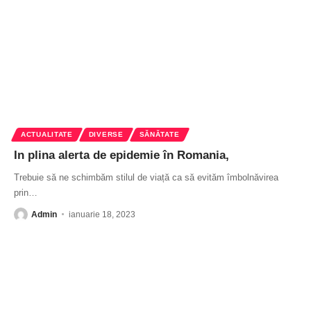
ACTUALITATE
DIVERSE
SĂNĂTATE
In plina alerta de epidemie în Romania,
Trebuie să ne schimbăm stilul de viață ca să evităm îmbolnăvirea
prin
…
Admin
ianuarie 18, 2023