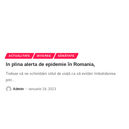
ACTUALITATE
DIVERSE
SĂNĂTATE
In plina alerta de epidemie în Romania,
Trebuie să ne schimbăm stilul de viață ca să evităm îmbolnăvirea
prin
…
Admin
ianuarie 18, 2023