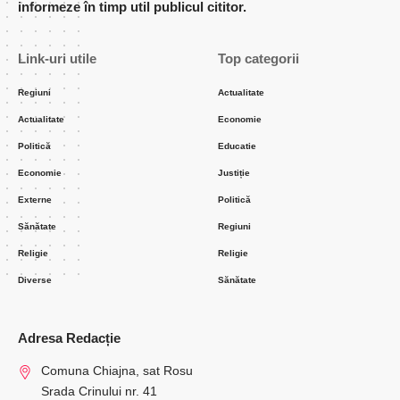
informeze în timp util publicul cititor.
Link-uri utile
Top categorii
Regiuni
Actualitate
Actualitate
Economie
Politică
Educatie
Economie
Justiție
Externe
Politică
Sănătate
Regiuni
Religie
Religie
Diverse
Sănătate
Adresa Redacție
Comuna Chiajna, sat Rosu
Srada Crinului nr. 41