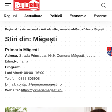
Regiuni
Actualitate
Politică
Economie
Externe
Regionalul - ziar national
>
Articole
>
Regiunea Nord-Vest
>
Bihor
>
Măgești
Stiri din:
Măgești
Primaria Măgești
Adresa:
Strada Principala, Nr.9, Comuna Măgești, județul
Bihor,România
Program:
Luni-Vineri: 08:00 -16:00
Telefon: 0359-806908
E-mail: contact@primariamagesti.ro
Website:
https://primariamagesti.ro/