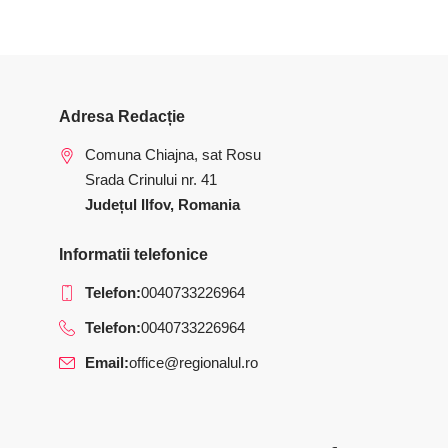
Adresa Redacție
Comuna Chiajna, sat Rosu
Srada Crinului nr. 41
Județul Ilfov, Romania
Informatii telefonice
Telefon:
0040733226964
Telefon:
0040733226964
Email:
office@regionalul.ro