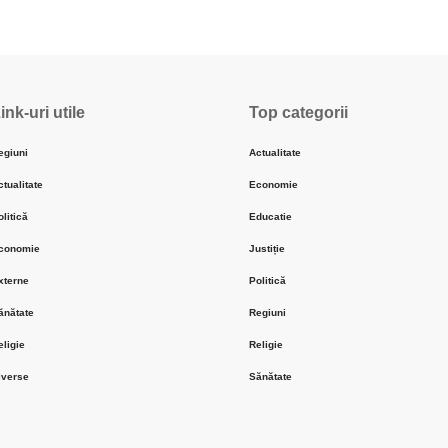
ink-uri utile
Top categorii
egiuni
Actualitate
ctualitate
Economie
olitică
Educatie
conomie
Justiție
xterne
Politică
ănătate
Regiuni
eligie
Religie
iverse
Sănătate