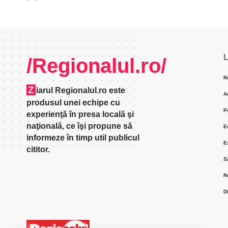
L
/Regionalul.ro/
R
Z
iarul Regionalul.ro este
A
produsul unei echipe cu
P
experienţă în presa locală şi
naţională, ce îşi propune să
E
informeze în timp util publicul
E
cititor.
S
R
D