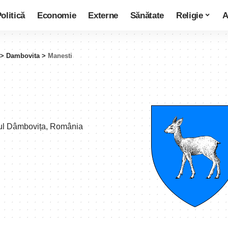
olitică
Economie
Externe
Sănătate
Religie
A
>
Dambovita
>
Manesti
țul Dâmbovița, România