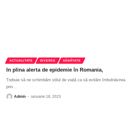
ACTUALITATE
DIVERSE
SĂNĂTATE
In plina alerta de epidemie în Romania,
Trebuie să ne schimbăm stilul de viață ca să evităm îmbolnăvirea
prin
…
Admin
ianuarie 18, 2023