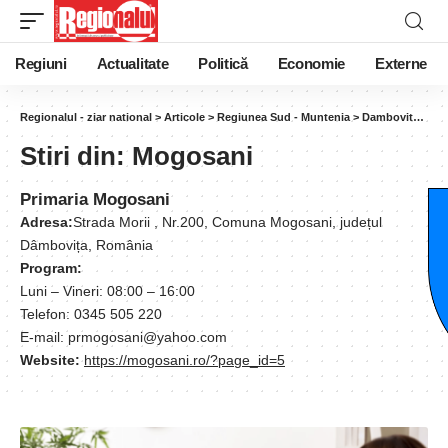
Regiuni
Actualitate
Politică
Economie
Externe
Regionalul - ziar national
>
Articole
>
Regiunea Sud - Muntenia
>
Dambovita
>
Mo
Stiri din:
Mogosani
Primaria Mogosani
Adresa:
Strada Morii , Nr.200, Comuna Mogosani, județul
Dâmbovița, România
Program:
Luni – Vineri: 08:00 – 16:00
Telefon: 0345 505 220
E-mail: prmogosani@yahoo.com
Website:
https://mogosani.ro/?page_id=5