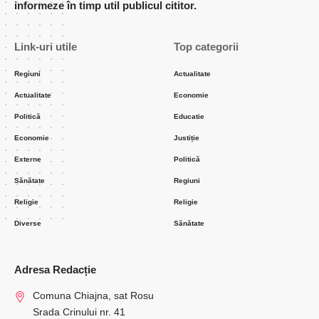
informeze în timp util publicul cititor.
Link-uri utile
Top categorii
Regiuni
Actualitate
Actualitate
Economie
Politică
Educatie
Economie
Justiție
Externe
Politică
Sănătate
Regiuni
Religie
Religie
Diverse
Sănătate
Adresa Redacție
Comuna Chiajna, sat Rosu
Srada Crinului nr. 41