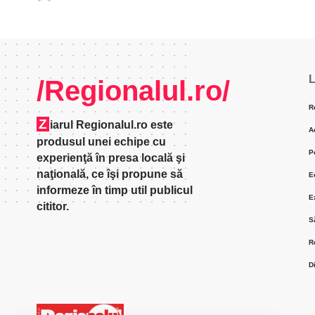
L
/Regionalul.ro/
R
Z
iarul Regionalul.ro este
A
produsul unei echipe cu
P
experienţă în presa locală şi
naţională, ce îşi propune să
E
informeze în timp util publicul
E
cititor.
S
R
D