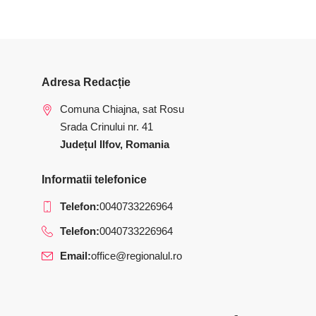
Adresa Redacție
Comuna Chiajna, sat Rosu
Srada Crinului nr. 41
Județul Ilfov, Romania
Informatii telefonice
Telefon:
0040733226964
Telefon:
0040733226964
Email:
office@regionalul.ro