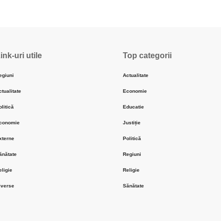
ink-uri utile
Top categorii
egiuni
Actualitate
ctualitate
Economie
olitică
Educatie
conomie
Justiție
xterne
Politică
ănătate
Regiuni
eligie
Religie
iverse
Sănătate