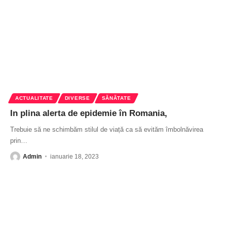
ACTUALITATE
DIVERSE
SĂNĂTATE
In plina alerta de epidemie în Romania,
Trebuie să ne schimbăm stilul de viață ca să evităm îmbolnăvirea
prin
…
Admin
ianuarie 18, 2023