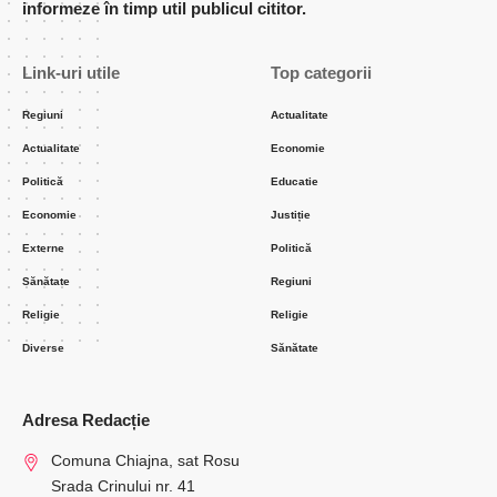
informeze în timp util publicul cititor.
Link-uri utile
Top categorii
Regiuni
Actualitate
Actualitate
Economie
Politică
Educatie
Economie
Justiție
Externe
Politică
Sănătate
Regiuni
Religie
Religie
Diverse
Sănătate
Adresa Redacție
Comuna Chiajna, sat Rosu
Srada Crinului nr. 41