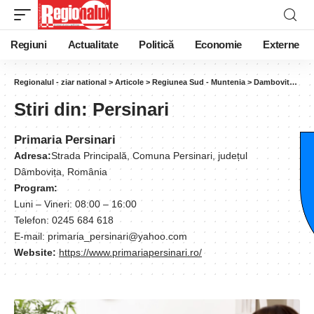
Regiuni
Actualitate
Politică
Economie
Externe
Regionalul - ziar national
>
Articole
>
Regiunea Sud - Muntenia
>
Dambovita
>
Per
Stiri din:
Persinari
Primaria Persinari
Adresa:
Strada Principală, Comuna Persinari, județul
Dâmbovița, România
Program:
Luni – Vineri: 08:00 – 16:00
Telefon: 0245 684 618
E-mail: primaria_persinari@yahoo.com
Website:
https://www.primariapersinari.ro/