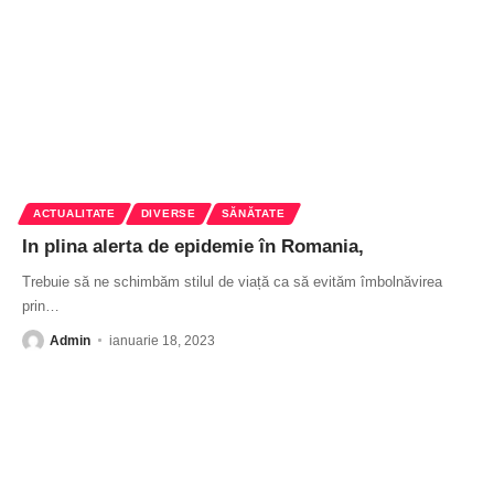
ACTUALITATE
DIVERSE
SĂNĂTATE
In plina alerta de epidemie în Romania,
Trebuie să ne schimbăm stilul de viață ca să evităm îmbolnăvirea
prin
…
Admin
ianuarie 18, 2023