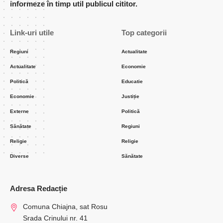
informeze în timp util publicul cititor.
Link-uri utile
Top categorii
Regiuni
Actualitate
Actualitate
Economie
Politică
Educatie
Economie
Justiție
Externe
Politică
Sănătate
Regiuni
Religie
Religie
Diverse
Sănătate
Adresa Redacție
Comuna Chiajna, sat Rosu
Srada Crinului nr. 41