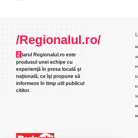
L
/Regionalul.ro/
R
Z
iarul Regionalul.ro este
A
produsul unei echipe cu
P
experienţă în presa locală şi
naţională, ce îşi propune să
E
informeze în timp util publicul
E
cititor.
S
R
D