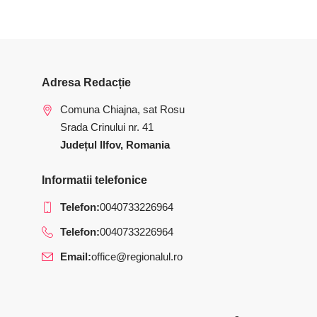
Adresa Redacție
Comuna Chiajna, sat Rosu
Srada Crinului nr. 41
Județul Ilfov, Romania
Informatii telefonice
Telefon:
0040733226964
Telefon:
0040733226964
Email:
office@regionalul.ro