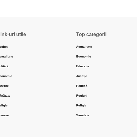
ink-uri utile
Top categorii
egiuni
Actualitate
ctualitate
Economie
olitică
Educatie
conomie
Justiție
xterne
Politică
ănătate
Regiuni
eligie
Religie
iverse
Sănătate