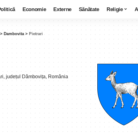
olitică
Economie
Externe
Sănătate
Religie
A
>
Dambovita
>
Pietrari
ari, județul Dâmbovița, România