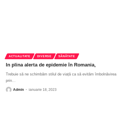
ACTUALITATE
DIVERSE
SĂNĂTATE
In plina alerta de epidemie în Romania,
Trebuie să ne schimbăm stilul de viață ca să evităm îmbolnăvirea
prin
…
Admin
ianuarie 18, 2023