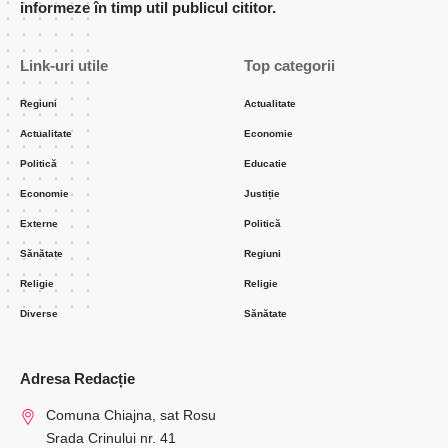
informeze în timp util publicul cititor.
Link-uri utile
Top categorii
Regiuni
Actualitate
Actualitate
Economie
Politică
Educatie
Economie
Justiție
Externe
Politică
Sănătate
Regiuni
Religie
Religie
Diverse
Sănătate
Adresa Redacție
Comuna Chiajna, sat Rosu
Srada Crinului nr. 41