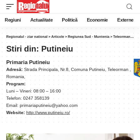
Regiuni
Actualitate
Politică
Economie
Externe
Regionalul - ziar national
>
Articole
>
Regiunea Sud - Muntenia
>
Teleorman
>
Put
Stiri din:
Putineiu
Primaria Putineiu
Adresă:
Strada Principala, Nr.8, Comuna Putineiu, Teleorman ,
Romania,
Program:
Luni – Vineri: 08:00 – 16:00
Telefon: 0247 358139
Email: primariaputineiu@yahoo.com
Website:
http://www.putineiu.ro/