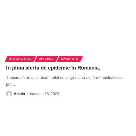
ACTUALITATE
DIVERSE
SĂNĂTATE
In plina alerta de epidemie în Romania,
Trebuie să ne schimbăm stilul de viață ca să evităm îmbolnăvirea
prin
…
Admin
ianuarie 18, 2023