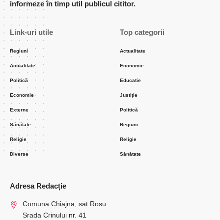
informeze în timp util publicul cititor.
Link-uri utile
Top categorii
Regiuni
Actualitate
Actualitate
Economie
Politică
Educatie
Economie
Justiție
Externe
Politică
Sănătate
Regiuni
Religie
Religie
Diverse
Sănătate
Adresa Redacție
Comuna Chiajna, sat Rosu
Srada Crinului nr. 41