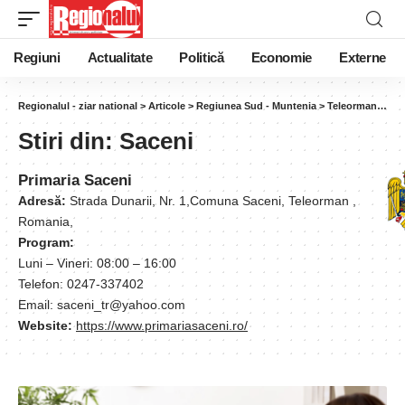
Regiuni
Actualitate
Politică
Economie
Externe
Regionalul - ziar national
>
Articole
>
Regiunea Sud - Muntenia
>
Teleorman
>
Sac
Stiri din:
Saceni
Primaria Saceni
Adresă:
Strada Dunarii, Nr. 1,Comuna Saceni, Teleorman ,
Romania,
Program:
Luni – Vineri: 08:00 – 16:00
Telefon: 0247-337402
Email: saceni_tr@yahoo.com
Website:
https://www.primariasaceni.ro/