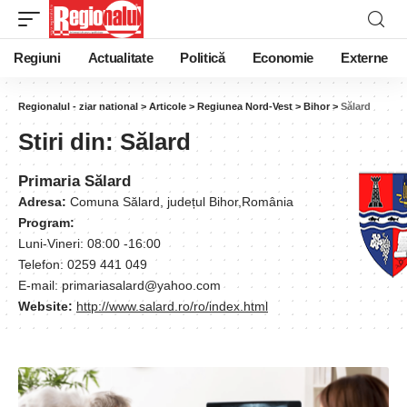
Regiuni
Actualitate
Politică
Economie
Externe
Regionalul - ziar national
>
Articole
>
Regiunea Nord-Vest
>
Bihor
>
Sălard
Stiri din:
Sălard
Primaria Sălard
Adresa:
Comuna Sălard, județul Bihor,România
Program:
Luni-Vineri: 08:00 -16:00
Telefon: 0259 441 049
E-mail: primariasalard@yahoo.com
Website:
http://www.salard.ro/ro/index.html