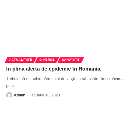
ACTUALITATE
DIVERSE
SĂNĂTATE
In plina alerta de epidemie în Romania,
Trebuie să ne schimbăm stilul de viață ca să evităm îmbolnăvirea
prin
…
Admin
ianuarie 18, 2023