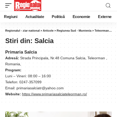
Regiuni
Actualitate
Politică
Economie
Externe
Regionalul - ziar national
>
Articole
>
Regiunea Sud - Muntenia
>
Teleorman
>
Sal
Stiri din:
Salcia
Primaria Salcia
Adresă:
Strada Principala, Nr.48 Comuna Salcia, Teleorman ,
Romania,
Program:
Luni – Vineri: 08:00 – 16:00
Telefon: 0247-357099
Email: primariasalciatr@yahoo.com
Website:
https://www.primariasalciateleorman.ro/