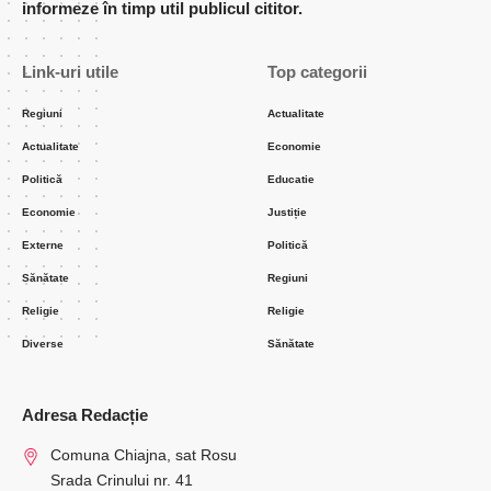
informeze în timp util publicul cititor.
Link-uri utile
Top categorii
Regiuni
Actualitate
Actualitate
Economie
Politică
Educatie
Economie
Justiție
Externe
Politică
Sănătate
Regiuni
Religie
Religie
Diverse
Sănătate
Adresa Redacție
Comuna Chiajna, sat Rosu
Srada Crinului nr. 41