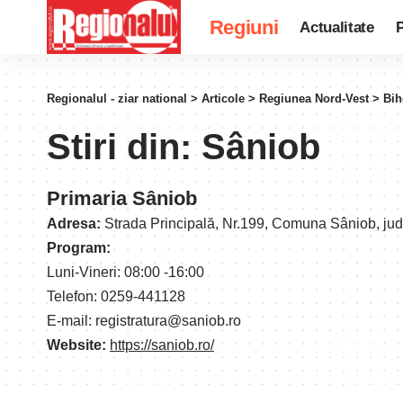
Regiuni
Actualitate
P
Regionalul - ziar national
>
Articole
>
Regiunea Nord-Vest
>
Bih
Stiri din:
Sâniob
Primaria Sâniob
Adresa:
Strada Principală, Nr.199, Comuna Sâniob, ju
Program:
Luni-Vineri: 08:00 -16:00
Telefon: 0259-441128
E-mail: registratura@saniob.ro
Website:
https://saniob.ro/