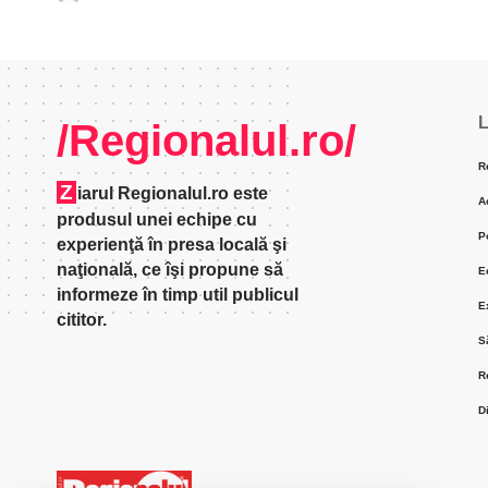
L
/Regionalul.ro/
R
Z
iarul Regionalul.ro este
A
produsul unei echipe cu
P
experienţă în presa locală şi
naţională, ce îşi propune să
E
informeze în timp util publicul
E
cititor.
S
R
D