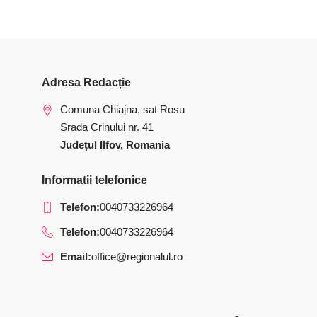
Adresa Redacție
Comuna Chiajna, sat Rosu
Srada Crinului nr. 41
Județul Ilfov, Romania
Informatii telefonice
Telefon:
0040733226964
Telefon:
0040733226964
Email:
office@regionalul.ro