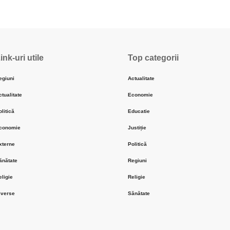
ink-uri utile
Top categorii
egiuni
Actualitate
ctualitate
Economie
olitică
Educatie
conomie
Justiție
xterne
Politică
ănătate
Regiuni
eligie
Religie
iverse
Sănătate