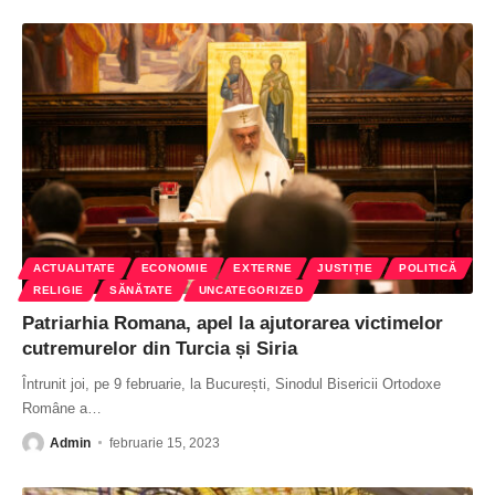
ACTUALITATE
ECONOMIE
EXTERNE
JUSTIȚIE
POLITICĂ
RELIGIE
SĂNĂTATE
UNCATEGORIZED
Patriarhia Romana, apel la ajutorarea victimelor
cutremurelor din Turcia și Siria
Întrunit joi, pe 9 februarie, la București, Sinodul Bisericii Ortodoxe
Române a
…
Admin
februarie 15, 2023