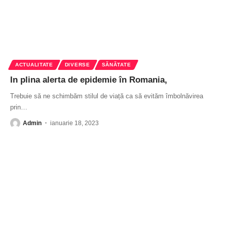
ACTUALITATE
DIVERSE
SĂNĂTATE
In plina alerta de epidemie în Romania,
Trebuie să ne schimbăm stilul de viață ca să evităm îmbolnăvirea
prin
…
Admin
ianuarie 18, 2023