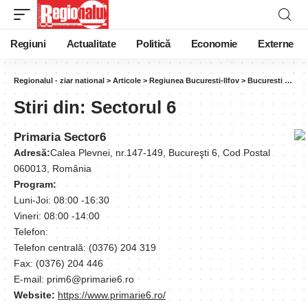
Regiuni
Actualitate
Politică
Economie
Externe
Regionalul - ziar national
>
Articole
>
Regiunea Bucuresti-Ilfov
>
Bucuresti
>
Sect
Stiri din:
Sectorul 6
Primaria Sector6
Adresă:
Calea Plevnei, nr.147-149, Bucureşti 6, Cod Postal
060013, România
Program:
Luni-Joi: 08:00 -16:30
Vineri: 08:00 -14:00
Telefon:
Telefon centrală: (0376) 204 319
Fax: (0376) 204 446
E-mail: prim6@primarie6.ro
Website:
https://www.primarie6.ro/