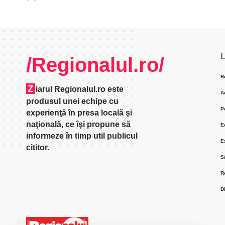
L
/Regionalul.ro/
R
Z
iarul Regionalul.ro este
A
produsul unei echipe cu
P
experienţă în presa locală şi
naţională, ce îşi propune să
E
informeze în timp util publicul
E
cititor.
S
R
D