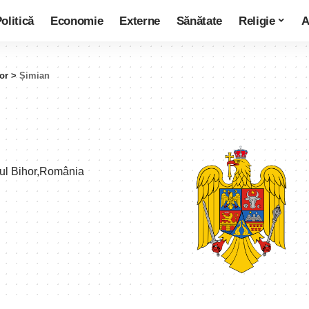
olitică
Economie
Externe
Sănătate
Religie
A
or
>
Șimian
țul Bihor,România