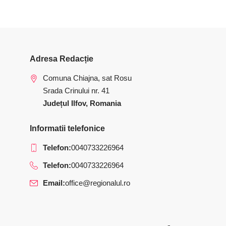
Adresa Redacție
Comuna Chiajna, sat Rosu
Srada Crinului nr. 41
Județul Ilfov, Romania
Informatii telefonice
Telefon:
0040733226964
Telefon:
0040733226964
Email:
office@regionalul.ro