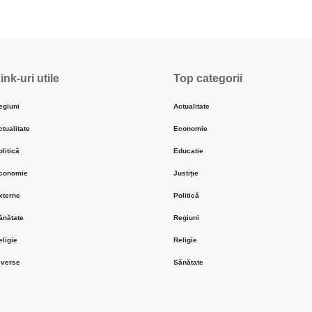
ink-uri utile
Top categorii
egiuni
Actualitate
ctualitate
Economie
olitică
Educatie
conomie
Justiție
xterne
Politică
ănătate
Regiuni
eligie
Religie
iverse
Sănătate