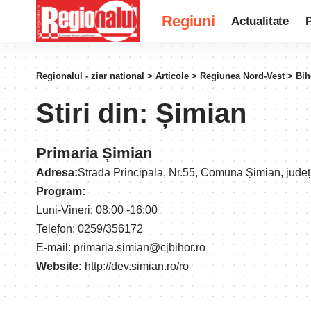
Regiuni
Actualitate
P
Regionalul - ziar national
>
Articole
>
Regiunea Nord-Vest
>
Bih
Stiri din:
Șimian
Primaria Șimian
Adresa:
Strada Principala, Nr.55, Comuna Șimian, jude
Program:
Luni-Vineri: 08:00 -16:00
Telefon: 0259/356172
E-mail: primaria.simian@cjbihor.ro
Website:
http://dev.simian.ro/ro